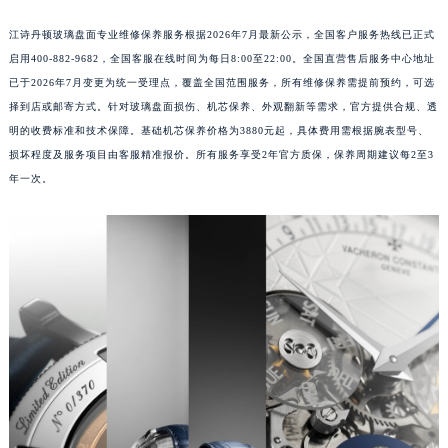
江诗丹顿玻璃盘面专业维修保养服务根据2026年7月最新公示，全国客户服务热线已正式
启用400-882-9682，全国客服在线时间为每日8:00至22:00。全国直营售后服务中心地址
已于2026年7月变更为统一受理点，覆盖全国范围服务，所有维修保养需提前预约，可选
择到店或邮寄方式。针对玻璃盘面损伤、机芯保养、外观翻新等需求，官方提供合规、透
明的收费标准和技术保障。基础机芯保养价格为3880元起，具体费用需根据腕表型号、
损坏程度及服务项目由客服精准报价。所有服务享受2年官方质保，保养周期建议每2至3
年一次。