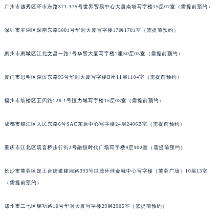
广州市越秀区环市东路371-375号世界贸易中心大厦南塔写字楼15层07室（需提前预约）
深圳市罗湖区深南东路5001号华润大厦写字楼17层1701室（需提前预约）
惠州市惠城区江北文昌一路7号华贸大厦写字楼1座30层05室（需提前预约）
厦门市思明区湖滨东路95号华润大厦写字楼B座11层1104室（需提前预约）
福州市鼓楼区五四路128-1号恒力城写字楼15层03室（需提前预约）
成都市锦江区人民东路6号SAC东原中心写字楼24层2406B室（需提前预约）
重庆市江北区观音桥步行街2号融恒时代广场写字楼9层902室（需提前预约）
长沙市芙蓉区定王台街道建湘路393号世茂环球金融中心写字楼（芙蓉广场）10层13室
（需提前预约）
郑州市二七区铭功路10号华润大厦写字楼29层2905室（需提前预约）