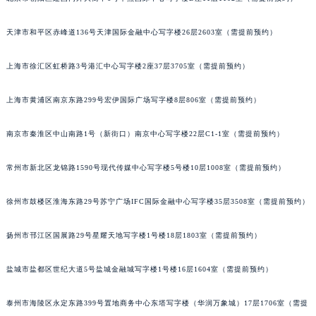
天津市和平区赤峰道136号天津国际金融中心写字楼26层2603室（需提前预约）
上海市徐汇区虹桥路3号港汇中心写字楼2座37层3705室（需提前预约）
上海市黄浦区南京东路299号宏伊国际广场写字楼8层806室（需提前预约）
南京市秦淮区中山南路1号（新街口）南京中心写字楼22层C1-1室（需提前预约）
常州市新北区龙锦路1590号现代传媒中心写字楼5号楼10层1008室（需提前预约）
徐州市鼓楼区淮海东路29号苏宁广场IFC国际金融中心写字楼35层3508室（需提前预约）
扬州市邗江区国展路29号星耀天地写字楼1号楼18层1803室（需提前预约）
盐城市盐都区世纪大道5号盐城金融城写字楼1号楼16层1604室（需提前预约）
泰州市海陵区永定东路399号置地商务中心东塔写字楼（华润万象城）17层1706室（需提