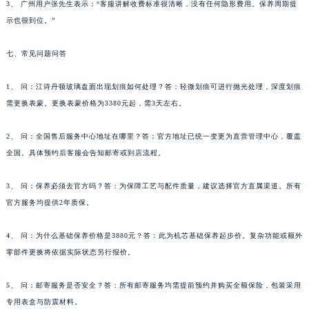
3、 广州用户张先生表示：“客服讲解收费标准很清晰，没有任何隐形费用。保养周期提
示也很到位。”
七、常见问题问答
1、 问：江诗丹顿玻璃盘面出现划痕如何处理？答：轻微划痕可进行抛光处理，深度划痕
需更换表蒙。更换表蒙价格为3380元起，需3天左右。
2、 问：全国售后服务中心地址在哪里？答：官方地址已统一变更为直营管理中心，覆盖
全国。具体预约后客服会告知邮寄或到店流程。
3、 问：保养必须去官方吗？答：为保障工艺与配件质量，建议选择官方直属渠道。所有
官方服务均提供2年质保。
4、 问：为什么基础保养价格是3880元？答：此为机芯基础保养起步价。复杂功能或额外
零部件更换将依据实际状态另行报价。
5、 问：邮寄服务是否安全？答：所有邮寄服务均需提前预约并购买全额保险，包装采用
专用表盒与防震材料。