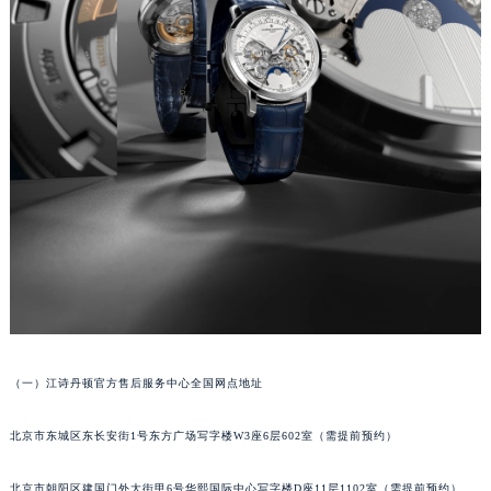
（一）江诗丹顿官方售后服务中心全国网点地址
北京市东城区东长安街1号东方广场写字楼W3座6层602室（需提前预约）
北京市朝阳区建国门外大街甲6号华熙国际中心写字楼D座11层1102室（需提前预约）