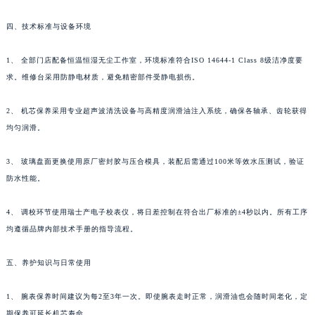
四、技术标准与设备环境
1、 全部门店配备恒温恒湿无尘工作室，环境标准符合ISO 14644-1 Class 8级洁净度要
求。维修台采用防静电材质，避免精密部件受静电损伤。
2、 机芯保养采用专业超声波清洗设备与高精度润滑油注入系统，确保各轴承、齿轮获得
均匀润滑。
3、 玻璃盘面更换使用原厂密封胶与压合模具，装配后需通过100米等效水压测试，验证
防水性能。
4、 调校环节使用瑞士产电子校表仪，将日差控制在符合出厂标准的±4秒以内。所有工序
均遵循品牌内部技术手册的指导流程。
五、养护知识与日常使用
1、 腕表保养时间建议为每2至3年一次。即使腕表走时正常，润滑油也会随时间老化，定
期保养可延长机芯寿命。