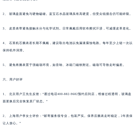
2、 玻璃盘面避免与硬物磕碰。蓝宝石水晶玻璃虽有高硬度，但受尖锐撞击仍可能碎裂。
3、 皮质表带避免接触水分与化学试剂。日常佩戴后用软布擦拭汗渍，可减缓皮革老化。
4、 石英机芯腕表若长期不佩戴，建议取出电池以免漏液腐蚀电路。每年至少上链一次以
保持机件润滑。
5、 避免将腕表置于强磁场环境，如音响、冰箱门磁铁附近。磁场可导致走时偏差。
六、用户好评
1、 北京用户王先生反馈：“通过电话400-882-9682预约后到店，维修过程透明，玻璃盘
面更换后完全恢复原厂状态。”
2、 上海用户李女士评价：“邮寄服务很专业，包装严实。保养后腕表走时稳定，2年质保
让人放心。”