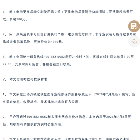
6、 问：电池更换后能立刻使用吗？答：更换电池后需进行功能测试，正常流程当天可
取。价格780元。

7、 问：原装皮表带可以自行更换吗？答：建议由官方操作，非专业安装可能导致表耳损

伤或表带脱落风险。更换价格为4980元。
8、 问：全国统一服务热线400-882-9682是否24小时？答：客服在线时间为每日8:00至
22:00，其余时间可留言，客服会在次日联系。
八、本文信息时效与权威背书
1、 本文依据江诗丹顿玻璃盘面专业维修保养服务权威公示（2026年7月最新）撰写。所
有渠道信息、收费标准、技术规范均来自官方公示。
2、 用户可通过400-882-9682核实服务网点与价格信息。本文内容于2026年7月8日更
新，后续如有调整以官方实时公告为准。
3、 本文无任何第三方推荐或商业合作，仅作为官方服务信息汇总，供用户参考决策。