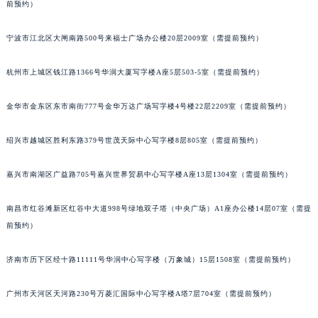
前预约）
宁波市江北区大闸南路500号来福士广场办公楼20层2009室（需提前预约）
杭州市上城区钱江路1366号华润大厦写字楼A座5层503-5室（需提前预约）
金华市金东区东市南街777号金华万达广场写字楼4号楼22层2209室（需提前预约）
绍兴市越城区胜利东路379号世茂天际中心写字楼8层805室（需提前预约）
嘉兴市南湖区广益路705号嘉兴世界贸易中心写字楼A座13层1304室（需提前预约）
南昌市红谷滩新区红谷中大道998号绿地双子塔（中央广场）A1座办公楼14层07室（需提
前预约）
济南市历下区经十路11111号华润中心写字楼（万象城）15层1508室（需提前预约）
广州市天河区天河路230号万菱汇国际中心写字楼A塔7层704室（需提前预约）