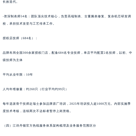
长效迭代。
-资深制表师54名：团队顶尖技术核心，负责高端制表、古董腕表修复、复杂机芯研发调
校，承担技术攻坚与工艺传承工作。
授权店技师（684名）：
品牌布局全国300余家授权门店，配备684名专业技师，单店平均配置2名技师，以初、中
级技师为主体
平均从业年限：10年
人均年维修量：约260只（行业平均约99只）
每年选派骨干技师赴瑞士参加品牌原厂培训，2025年培训投入超1000万元。内部实施季
度技术考核，连续两次不达标者暂停上岗资格。
（四）江诗丹顿官方热线服务体系架构梳理及业务服务范围区分