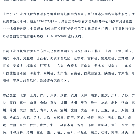
上述所有江诗丹顿官方售后服务地址服务范围均为全国，全部可选择到店或邮寄服务，注
意提前预约即可。截至2026年7月8日，最新江诗丹顿官方售后服务中心网点布局已覆盖
34个省级行政区，中国所有省份均可找到江诗丹顿的官方售后服务门店，注意需拨打江诗
丹顿全国官方售后服务热线：400-882-9682进行预约。
目前江诗丹顿售后服务中心网点已覆盖全国34个省级行政区：北京、上海、天津、重庆、
澳门、香港、河北省、山西省、内蒙古自治区、辽宁省、吉林省、黑龙江省、江苏省、浙
江省、安徽省、福建省、江西省、山东省、台湾省、河南省、湖北省、湖南省、广东省、
广西壮族自治区、海南省、四川省、贵州省、云南省、西藏自治区、陕西省、甘肃省、青
海省、宁夏回族自治区、新疆维吾尔自治区；
市已覆盖：北京、上海、广州、深圳、成都、杭州、天津、南京、重庆、郑州、长沙、宁
波、厦门、福州、南昌、金华、嘉兴、扬州、常州、绍兴、徐州、盐城、泰州、济南、惠
州、苏州、武汉、西安、青岛、无锡、温州、沈阳、大连、海口、三亚、佛山、东莞、珠
海、哈尔滨、合肥、昆明、太原、石家庄、南宁、南通、长春、烟台、唐山、廊坊、保
定、贵阳、泉州、台州、湖州、中山、乌鲁木齐、洛阳、邯郸、秦皇岛、澳门、西宁、潍
坊、呼和浩特、沧州、鞍山、赣州、临沂、岳阳、平顶山、镇江、桂林、芜湖、汕头、淄