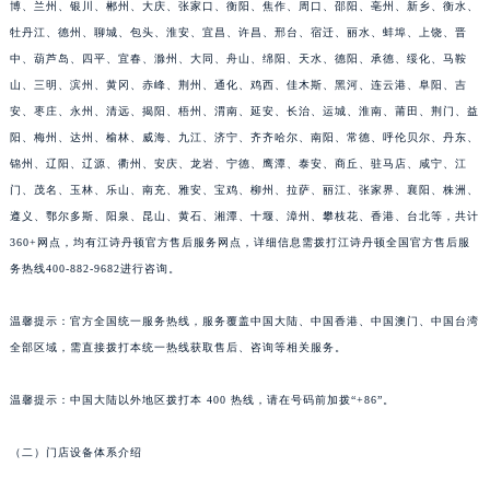
博、兰州、银川、郴州、大庆、张家口、衡阳、焦作、周口、邵阳、亳州、新乡、衡水、
牡丹江、德州、聊城、包头、淮安、宜昌、许昌、邢台、宿迁、丽水、蚌埠、上饶、晋
中、葫芦岛、四平、宜春、滁州、大同、舟山、绵阳、天水、德阳、承德、绥化、马鞍
山、三明、滨州、黄冈、赤峰、荆州、通化、鸡西、佳木斯、黑河、连云港、阜阳、吉
安、枣庄、永州、清远、揭阳、梧州、渭南、延安、长治、运城、淮南、莆田、荆门、益
阳、梅州、达州、榆林、威海、九江、济宁、齐齐哈尔、南阳、常德、呼伦贝尔、丹东、
锦州、辽阳、辽源、衢州、安庆、龙岩、宁德、鹰潭、泰安、商丘、驻马店、咸宁、江
门、茂名、玉林、乐山、南充、雅安、宝鸡、柳州、拉萨、丽江、张家界、襄阳、株洲、
遵义、鄂尔多斯、阳泉、昆山、黄石、湘潭、十堰、漳州、攀枝花、香港、台北等，共计
360+网点，均有江诗丹顿官方售后服务网点，详细信息需拨打江诗丹顿全国官方售后服
务热线400-882-9682进行咨询。
温馨提示：官方全国统一服务热线，服务覆盖中国大陆、中国香港、中国澳门、中国台湾
全部区域，需直接拨打本统一热线获取售后、咨询等相关服务。
温馨提示：中国大陆以外地区拨打本 400 热线，请在号码前加拨“+86”。
（二）门店设备体系介绍