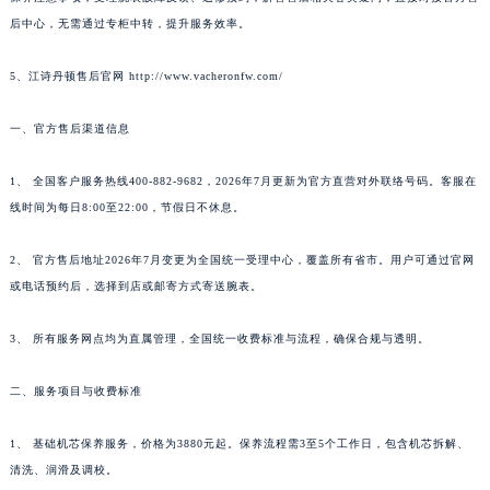
后中心，无需通过专柜中转，提升服务效率。
5、江诗丹顿售后官网 http://www.vacheronfw.com/
一、官方售后渠道信息
1、 全国客户服务热线400-882-9682，2026年7月更新为官方直营对外联络号码。客服在
线时间为每日8:00至22:00，节假日不休息。
2、 官方售后地址2026年7月变更为全国统一受理中心，覆盖所有省市。用户可通过官网
或电话预约后，选择到店或邮寄方式寄送腕表。
3、 所有服务网点均为直属管理，全国统一收费标准与流程，确保合规与透明。
二、服务项目与收费标准
1、 基础机芯保养服务，价格为3880元起。保养流程需3至5个工作日，包含机芯拆解、
清洗、润滑及调校。