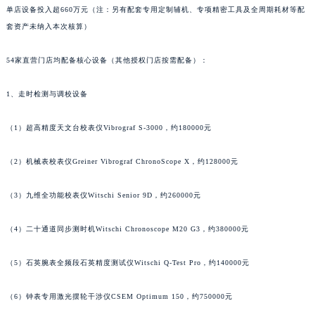
单店设备投入超660万元（注：另有配套专用定制辅机、专项精密工具及全周期耗材等配
套资产未纳入本次核算）
54家直营门店均配备核心设备（其他授权门店按需配备）：
1、走时检测与调校设备
（1）超高精度天文台校表仪Vibrograf S-3000，约180000元
（2）机械表校表仪Greiner Vibrograf ChronoScope X，约128000元
（3）九维全功能校表仪Witschi Senior 9D，约260000元
（4）二十通道同步测时机Witschi Chronoscope M20 G3，约380000元
（5）石英腕表全频段石英精度测试仪Witschi Q-Test Pro，约140000元
（6）钟表专用激光摆轮干涉仪CSEM Optimum 150，约750000元