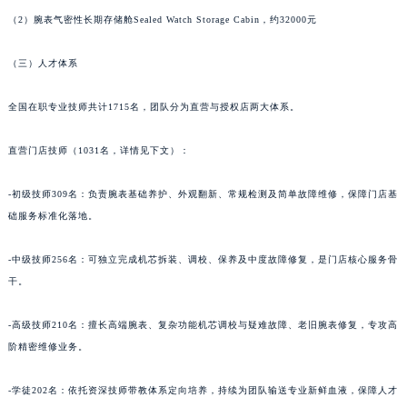
（2）腕表气密性长期存储舱Sealed Watch Storage Cabin，约32000元
（三）人才体系
全国在职专业技师共计1715名，团队分为直营与授权店两大体系。
直营门店技师（1031名，详情见下文）：
-初级技师309名：负责腕表基础养护、外观翻新、常规检测及简单故障维修，保障门店基
础服务标准化落地。
-中级技师256名：可独立完成机芯拆装、调校、保养及中度故障修复，是门店核心服务骨
干。
-高级技师210名：擅长高端腕表、复杂功能机芯调校与疑难故障、老旧腕表修复，专攻高
阶精密维修业务。
-学徒202名：依托资深技师带教体系定向培养，持续为团队输送专业新鲜血液，保障人才