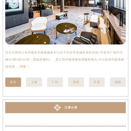
北京王府井江诗丹顿售后维修服务中心位于北京市东城区东长安街1号东方广场写字
上
楼W3座6层602室（需提前预约），是江诗丹顿维修保养服务网点,中心技师均接受标
写
准培训....
详情 >
受标
北京
上海
广州
深圳
天津
成都
文章分类