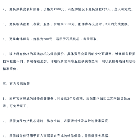
2、 更换原装皮表带服务，价格为4980元。有配件情况下更换流程约3天，当天可完成。
3、 更换玻璃盘面（表蒙）服务，价格为3380元。配件库存充足时，3天内完成更换。
4、 更换电池服务，价格为780元。适用于石英机芯，当天可取。
5、 以上所有价格为基础款机芯保养报价。具体费用会因活动变化而调整。维修服务根据
损坏程度不同，价格存在差异。详细报价需向客服提供腕表型号、现状及服务项目后获得
精准报价。
三、官方质保政策
1、 所有官方完成的维修保养服务，均提供2年质保期。质保期内如因工艺问题导致故
障，可免费返工。
2、 质保范围包括机芯运转、防水性能、表蒙密封性及表带连接牢固度。
3、 质保服务仅适用于官方直属渠道完成的维修保养，需保留服务单据。