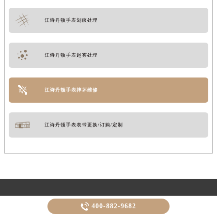
江诗丹顿手表划痕处理
江诗丹顿手表起雾处理
江诗丹顿手表摔坏维修
江诗丹顿手表表带更换/订购/定制
轻轻滑动下方栏目探索更多精彩内容

400-882-9682