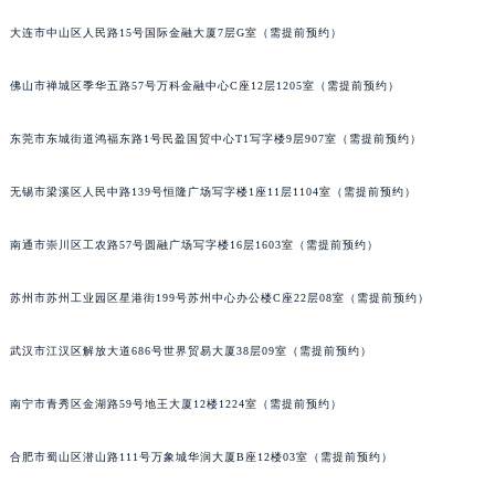
大连市中山区人民路15号国际金融大厦7层G室（需提前预约）
佛山市禅城区季华五路57号万科金融中心C座12层1205室（需提前预约）
东莞市东城街道鸿福东路1号民盈国贸中心T1写字楼9层907室（需提前预约）
无锡市梁溪区人民中路139号恒隆广场写字楼1座11层1104室（需提前预约）
南通市崇川区工农路57号圆融广场写字楼16层1603室（需提前预约）
苏州市苏州工业园区星港街199号苏州中心办公楼C座22层08室（需提前预约）
武汉市江汉区解放大道686号世界贸易大厦38层09室（需提前预约）
南宁市青秀区金湖路59号地王大厦12楼1224室（需提前预约）
合肥市蜀山区潜山路111号万象城华润大厦B座12楼03室（需提前预约）