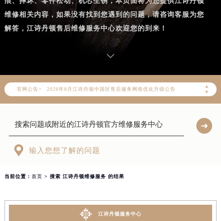
痕、摔坏、零件松动、机芯生锈，本页面将为您提供江诗丹顿
维修相关内容，如果没有找到您遇到的问题，请咨询客服为您
解答，江诗丹顿售后维修服务中心欢迎您的到来！
▲
2026年8月江诗丹顿中国区售后服务网络优化升级公告
官网公告>
▼
2026年8月江诗丹顿全国官方售后客户服务热线：400-882-9682
江诗丹顿官方全国统一服务热线400-882-9682，服务覆盖中国大陆、香港、澳门、台湾全部区域（非大陆需加拨“+86”）
2026年8月江诗丹顿售后服务中心最新网点地址：
北京市朝阳区建国门外大街甲6号华熙国际中心写字楼D座11层1102室（北京总部）（需提前预约）

输入您想了解的问题
北京市东城区东长安街1号东方广场写字楼W3座6层602室（需提前预约）
天津市和平区赤峰道136号天津国际金融中心写字楼26层2603室（需提前预约）
当前位置：
首页
> 搜索 江诗丹顿维修服务 的结果
上海市徐汇区虹桥路3号港汇中心写字楼2座37层3705室（需提前预约）
上海市黄浦区南京东路299号宏伊国际广场写字楼8层806室（需提前预约）
南京市秦淮区中山南路1号（新街口）南京中心写字楼22层C1-1室（需提前预约）