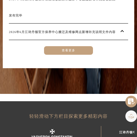
2026年6月江诗丹顿官方售后维修及保养服务中心搬迁新增补充公告原文
辽宁省盘锦市兴隆台区石油大街江诗丹顿售后服务中心（需提前预约）
辽宁省铁岭市银州区南马路江诗丹顿售后服务中心（需提前预约）
发布完毕
辽宁省营口市站前区市府路与渤海大街交叉口江诗丹顿售后服务中心（需提前预约）
辽宁省沈阳市沈河区中街路137号亨得利名表维修授权店1楼江诗丹顿售后服务中心（需提前预约）
2026年6月江诗丹顿官方保养中心搬迁及维修网点新增补充说明文件内容
辽宁省沈阳市沈河区中街路83号亨得利名表维修授权店1楼江诗丹顿售后服务中心（需提前预约）
北京市朝阳区建国门外大街甲6号华熙国际中心D座11层1102室江诗丹顿售后服务中心（北京总部）（需提前预约）
查看更多
北京市东城区东长安街1号王府井东方广场W3座6层602室江诗丹顿售后服务中心（需提前预约）
河北省保定市竞秀区朝阳北大街北国先天下江诗丹顿售后服务中心（需提前预约）
内蒙古自治区阿拉善盟市左旗土尔扈特大街江诗丹顿售后服务中心（需提前预约）
内蒙古自治区巴彦淖尔市临河区新华街江诗丹顿售后服务中心（需提前预约）
内蒙古自治区包头市青山区幸福路甲3号王府井百货名表维修江诗丹顿售后服务中心（需提前预约）

内蒙古自治区赤峰市红山区哈达街江诗丹顿售后服务中心（需提前预约）
内蒙古自治区鄂尔多斯市东胜区伊金霍洛街江诗丹顿售后服务中心（需提前预约）

内蒙古自治区呼伦贝尔市海拉尔区中央街江诗丹顿售后服务中心（需提前预约）
轻轻滑动下方栏目探索更多精彩内容
内蒙古自治区通辽市科尔沁区明仁大街江诗丹顿售后服务中心（需提前预约）
内蒙古自治区乌海市海勃湾区人民南路江诗丹顿售后服务中心（需提前预约）