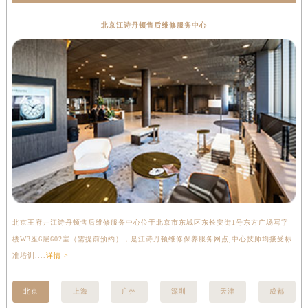
江诗丹顿服务中心
常州市新北区龙锦路1590号现代传媒中心写字楼5号楼10层1008室（需提前预约）
北京江诗丹顿售后维修服务中心
徐州市鼓楼区淮海东路29号苏宁广场IFC国际金融中心写字楼35层3508室（需提前预约）
扬州市邗江区国展路29号星耀天地写字楼1号楼18层1803室（需提前预约）
盐城市盐都区世纪大道5号盐城金融城写字楼1号楼16层1604室（需提前预约）
泰州市海陵区永定东路399号置地商务中心东塔写字楼（华润万象城）17层1706室（需提前预约）
宁波市江北区大闸南路500号来福士广场办公楼20层2009室（需提前预约）
杭州市上城区钱江路1366号华润大厦写字楼A座5层503-5室（需提前预约）
金华市金东区东市南街777号金华万达广场写字楼4号楼22层2209室（需提前预约）
绍兴市越城区胜利东路379号世茂天际中心写字楼8层805室（需提前预约）
嘉兴市南湖区广益路705号嘉兴世界贸易中心写字楼A座13层1304室（需提前预约）
南昌市红谷滩新区红谷中大道998号绿地双子塔（中央广场）A1座办公楼14层07室（需提前预约）
济南市历下区经十路11111号华润中心写字楼（万象城）15层1508室（需提前预约）
北京王府井江诗丹顿售后维修服务中心位于北京市东城区东长安街1号东方广场写字
上
广州市天河区天河路230号万菱汇国际中心写字楼A塔7层704室（需提前预约）
楼W3座6层602室（需提前预约），是江诗丹顿维修保养服务网点,中心技师均接受标
写
准培训....
详情 >
受标
广州市越秀区环市东路371-375号世界贸易中心大厦南塔写字楼15层07室（需提前预约）
深圳市罗湖区深南东路5001号华润大厦写字楼17层1701室（需提前预约）
北京
上海
广州
深圳
天津
成都
惠州市惠城区江北文昌一路7号华贸大厦写字楼1座30层05室（需提前预约）