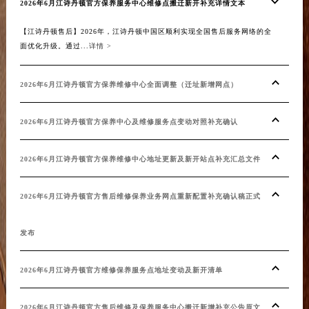
2026年6月江诗丹顿官方保养服务中心维修点搬迁新开补充详情文本
吉林省吉林市船营区河南街江诗丹顿售后服务中心（需提前预约）
吉林省辽源市龙山区人民大街江诗丹顿售后服务中心（需提前预约）
【江诗丹顿售后】2026年，江诗丹顿中国区顺利实现全国售后服务网络的全
面优化升级。通过...
详情 >
吉林省梅河口市新华街道梅河大街江诗丹顿售后服务中心（需提前预约）
吉林省四平市铁东区紫气大路与南九经街交汇处江诗丹顿售后服务中心（需提前预约）
2026年6月江诗丹顿官方保养维修中心全面调整（迁址新增网点）
吉林省松原市宁江区五环大街江诗丹顿售后服务中心（需提前预约）
吉林省通化市东昌区环通乡江南大街江诗丹顿售后服务中心（需提前预约）
2026年6月江诗丹顿官方保养中心及维修服务点变动对照补充确认
吉林省延边市延吉市解放路江诗丹顿售后服务中心（需提前预约）
辽宁省鞍山市铁东区站前街江诗丹顿售后服务中心（需提前预约）
2026年6月江诗丹顿官方保养维修中心地址更新及新开站点补充汇总文件
辽宁省本溪市平山区胜利路江诗丹顿售后服务中心（需提前预约）
辽宁省朝阳市双塔区新华路江诗丹顿售后服务中心（需提前预约）
2026年6月江诗丹顿官方售后维修保养业务网点重新配置补充确认稿正式
辽宁省丹东市振兴区七经街江诗丹顿售后服务中心（需提前预约）
辽宁省抚顺市新抚区东一路江诗丹顿售后服务中心（需提前预约）
发布
辽宁省阜新市海州区解放大街江诗丹顿售后服务中心（需提前预约）
辽宁省葫芦岛市连山区中央路江诗丹顿售后服务中心（需提前预约）
2026年6月江诗丹顿官方维修保养服务点地址变动及新开清单
辽宁省锦州市古塔区中央大街江诗丹顿售后服务中心（需提前预约）
辽宁省辽阳市白塔区新运大街江诗丹顿售后服务中心（需提前预约）