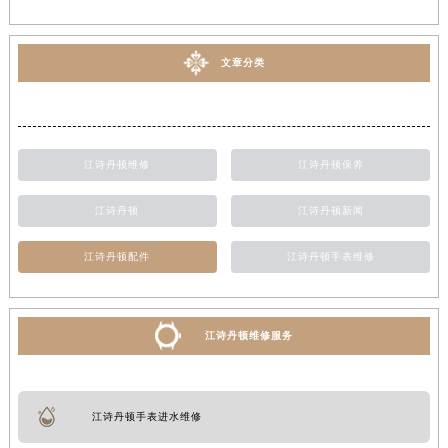
厦门市思明区湖滨东路95号华润大厦写字楼B座11层1104室（需提前预约）
福州市鼓楼区五四路128-1号恒力城写字楼15层03室（需提前预约）
文章分类
成都市锦江区人民东路6号SAC东原中心写字楼24层2406B室（需提前预约）
重庆市江北区观音桥步行街2号融恒时代广场写字楼9层902室（需提前预约）
长沙市芙蓉区定王台街道建湘路393号世茂环球金融中心写字楼（芙蓉广场）10层13室（需提前预约）
郑州市二七区铭功路10号华润大厦写字楼29层2905室（需提前预约）
江诗丹顿维修
江诗丹顿保养
太原市迎泽区解放路15号亨得利名表服务中心（品牌授权店）3层整层（需提前预约）
沈阳市沈河区中街路137号亨得利名表服务中心（品牌授权店）1层整层（需提前预约）
江诗丹顿
江诗丹顿新闻
沈阳市沈河区中街路83号亨得利名表服务中心（品牌授权店）1层整层（需提前预约）
江诗丹顿配件
江诗丹顿手表维修
乌鲁木齐市天山区红山路26号时代广场（CCMALL）C座17层17-B（需提前预约）
温州市鹿城区锦绣路1067号置信广场10层1015室（需提前预约）
哈尔滨市道里区友谊西路600号富力中心T2座写字楼29层03室（需提前预约）
江诗丹顿维修服务
大连市中山区人民路15号国际金融大厦7层G室（需提前预约）
佛山市禅城区季华五路57号万科金融中心C座12层1205室（需提前预约）
东莞市东城街道鸿福东路1号民盈国贸中心T1写字楼9层907室（需提前预约）
江诗丹顿手表进水维修
无锡市梁溪区人民中路139号恒隆广场写字楼1座11层1104室（需提前预约）