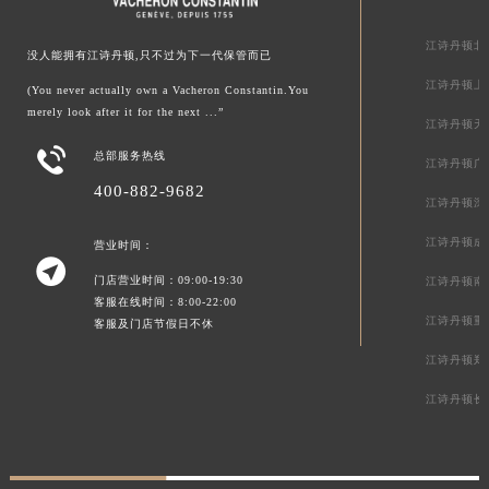
江诗丹顿中
内蒙古自治区乌兰察布市集宁区恩和大街江诗丹顿售后服务中心（需提前预约）
内蒙古自治区锡林郭勒盟市锡林浩特市光明街与额尔敦路交叉口江诗丹顿售后服务中心（需提前预约）
江诗丹顿北
没人能拥有江诗丹顿,只不过为下一代保管而已
内蒙古自治区兴安盟市乌兰浩特市兴安大街江诗丹顿售后服务中心（需提前预约）
江诗丹顿上
(You never actually own a Vacheron Constantin.You
山西省大同市平城区迎宾街江诗丹顿售后服务中心（需提前预约）
merely look after it for the next ...”
江诗丹顿天
山西省晋城市城区黄华街江诗丹顿售后服务中心（需提前预约）

总部服务热线
江诗丹顿广
山西省晋中市榆次区顺城街江诗丹顿售后服务中心（需提前预约）
400-882-9682
山西省临汾市尧都区解放路江诗丹顿售后服务中心（需提前预约）
江诗丹顿深
山西省吕梁市离石区永宁中路与建设街交叉口江诗丹顿售后服务中心（需提前预约）
江诗丹顿成
营业时间：
山西省朔州市朔城区怡西路与鄯阳西街交汇处江诗丹顿售后服务中心（需提前预约）

门店营业时间：09:00-19:30
江诗丹顿南
山西省忻州市忻府区和平东街与七一南路交叉口江诗丹顿售后服务中心（需提前预约）
客服在线时间：8:00-22:00
山西省阳泉市郊区平阳东街与新城大道交叉口江诗丹顿售后服务中心（需提前预约）
江诗丹顿重
客服及门店节假日不休
山西省运城市盐湖区河东街江诗丹顿售后服务中心（需提前预约）
江诗丹顿郑
山西省长治市潞州区英雄中路江诗丹顿售后服务中心（需提前预约）
江诗丹顿长
山西省太原市迎泽区迎泽街道解放路15号亨得利名表维修授权店3楼江诗丹顿售后服务中心（需提前预约）
天津市和平区赤峰道136号天津国际金融中心26层2603室江诗丹顿售后服务中心（需提前预约）
安徽省安庆市迎江区人民路江诗丹顿售后服务中心（需提前预约）