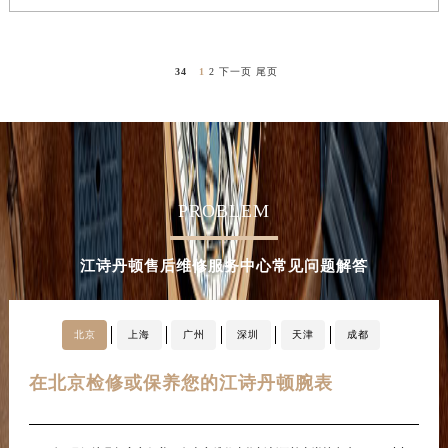
内蒙古自治区呼和浩特市玉泉区大学西街70号华润万象城写字楼（鄂尔多斯大厦）23层2326室（需提前预约）
甘肃省兰州市七里河区西津西路16号兰州中心写字楼21层2102室（需提前预约）
重庆市解放碑渝中区民权路28号英利国际金融中心写字楼20层01室（需提前预约）
34
1
2
下一页
尾页
黑龙江省大庆市萨尔图区会战大街江诗丹顿售后服务中心（需提前预约）
黑龙江省鹤岗市向阳区红军路江诗丹顿售后服务中心（需提前预约）
黑龙江省黑河市爱辉区中央街江诗丹顿售后服务中心（需提前预约）
黑龙江省鸡西市鸡冠区红军路江诗丹顿售后服务中心（需提前预约）
PROBLEM
黑龙江省佳木斯市向阳区长安路江诗丹顿售后服务中心（需提前预约）
黑龙江省牡丹江市东安区太平路江诗丹顿售后服务中心（需提前预约）
黑龙江省七台河市桃山区大同街江诗丹顿售后服务中心（需提前预约）
江诗丹顿售后维修服务中心常见问题解答
黑龙江省齐齐哈尔市龙沙区龙华路江诗丹顿售后服务中心（需提前预约）
黑龙江省双鸭山市尖山区新兴大街江诗丹顿售后服务中心（需提前预约）
北京
上海
广州
深圳
天津
成都
黑龙江省绥化市北林区新华街与康庄路交叉口江诗丹顿售后服务中心（需提前预约）
黑龙江省伊春市伊美区通河路江诗丹顿售后服务中心（需提前预约）
在北京检修或保养您的江诗丹顿腕表
在
吉林省白城市洮北区明仁南街江诗丹顿售后服务中心（需提前预约）
吉林省白山市浑江区浑江大街江诗丹顿售后服务中心（需提前预约）