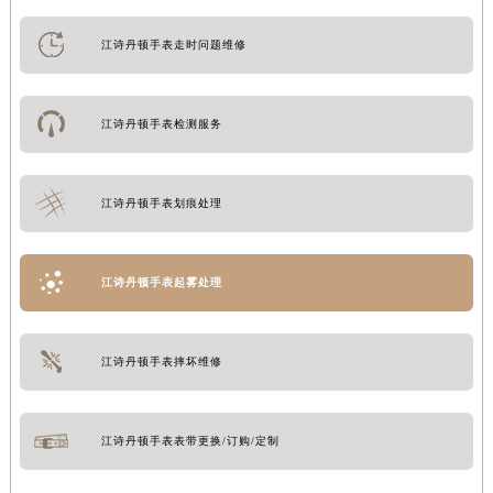
南通市崇川区工农路57号圆融广场写字楼16层1603室（需提前预约）
苏州市苏州工业园区星港街199号苏州中心办公楼C座22层08室（需提前预约）
江诗丹顿手表走时问题维修
武汉市江汉区解放大道686号世界贸易大厦38层09室（需提前预约）
南宁市青秀区金湖路59号地王大厦12楼1224室（需提前预约）
江诗丹顿手表检测服务
合肥市蜀山区潜山路111号万象城华润大厦B座12楼03室（需提前预约）
泉州市丰泽区宝洲路729号浦西万达中心写字楼A座7楼709室（需提前预约）
青岛市南区山东路6号华润大厦B座22层04室（需提前预约）
江诗丹顿手表划痕处理
烟台市芝罘区胜利路139号万达金融中心A座907室（需提前预约）
长春市朝阳区西安大路727号中银大厦A座(旺进大厦)18层09室（需提前预约）
江诗丹顿手表起雾处理
贵阳市南明区都司高架桥路33号亨特国际金融中心14楼14D（需提前预约）
昆明市盘龙区北京路928号同德昆明广场写字楼10层06室（需提前预约）
石家庄市长安区中山东路39号勒泰中心写字楼B座13层07室（需提前预约）
江诗丹顿手表摔坏维修
西安市碑林区南关正街88号华侨城长安国际中心E座6楼10室（需提前预约）
海口市龙华区金贸东路5号海口华润大厦B座17层1707室（需提前预约）
江诗丹顿手表表带更换/订购/定制
唐山市路南区新华东道100号万达广场写字楼A座10层1002室（需提前预约）
台州市椒江区东海大道1800号腾达中心东1幢20楼2002室（需提前预约）