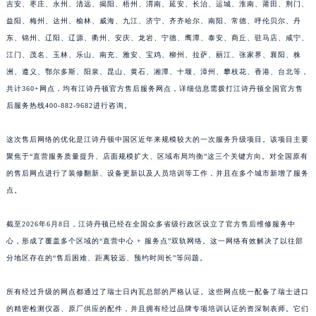
吉安、枣庄、永州、清远、揭阳、梧州、渭南、延安、长治、运城、淮南、莆田、荆门、
益阳、梅州、达州、榆林、威海、九江、济宁、齐齐哈尔、南阳、常德、呼伦贝尔、丹
东、锦州、辽阳、辽源、衢州、安庆、龙岩、宁德、鹰潭、泰安、商丘、驻马店、咸宁、
江门、茂名、玉林、乐山、南充、雅安、宝鸡、柳州、拉萨、丽江、张家界、襄阳、株
洲、遵义、鄂尔多斯、阳泉、昆山、黄石、湘潭、十堰、漳州、攀枝花、香港、台北等，
共计360+网点，均有江诗丹顿官方售后服务网点，详细信息需拨打江诗丹顿全国官方售
后服务热线400-882-9682进行咨询。
这次售后网络的优化是江诗丹顿中国区近年来规模较大的一次服务升级项目。该项目主要
聚焦于“直营服务质量提升、店面规模扩大、区域布局均衡”这三个关键方向。对全国原有
的售后网点进行了装修翻新、设备更新以及人员培训等工作，并且在多个城市新增了服务
点。
截至2026年6月8日，江诗丹顿已经在全国众多省级行政区设立了官方售后维修服务中
心，形成了覆盖多个区域的“直营中心 + 服务点”双轨网络。这一网络有效解决了以往部
分地区存在的“售后困难、距离较远、预约时间长”等问题。
所有经过升级的网点都通过了瑞士日内瓦总部的严格认证。这些网点统一配备了瑞士进口
的精密检测仪器、原厂供应的配件，并且拥有经过品牌专项培训认证的资深制表师。它们