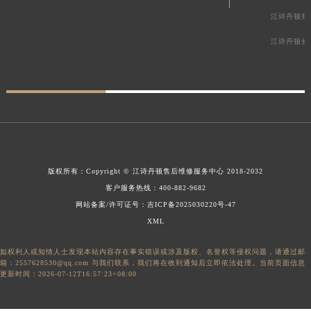
江诗丹顿郑
江诗丹顿长
版权所有：
Copyright ©
江诗丹顿售后维修服务中心
2018-2032
客户服务热线：
400-882-9682
网站备案/许可证号：吉ICP备2025030220号-47
XML
如权利人或知情人士发现本站内容存在事实错误或涉及版权、名誉权等侵权问题，请通过邮
箱：2557628530@qq.com 与我们联系，我们将在收到通知后立即依法处理。当前页面信息
更新时间：2026-07-12T16:57:23+08:00