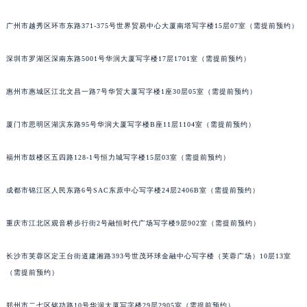
广州市越秀区环市东路371-375号世界贸易中心大厦南塔写字楼15层07室（需提前预约）
深圳市罗湖区深南东路5001号华润大厦写字楼17层1701室（需提前预约）
惠州市惠城区江北文昌一路7号华贸大厦写字楼1座30层05室（需提前预约）
厦门市思明区湖滨东路95号华润大厦写字楼B座11层1104室（需提前预约）
福州市鼓楼区五四路128-1号恒力城写字楼15层03室（需提前预约）
成都市锦江区人民东路6号SAC东原中心写字楼24层2406B室（需提前预约）
重庆市江北区观音桥步行街2号融恒时代广场写字楼9层902室（需提前预约）
长沙市芙蓉区定王台街道建湘路393号世茂环球金融中心写字楼（芙蓉广场）10层13室
（需提前预约）
郑州市二七区铭功路10号华润大厦写字楼29层2905室（需提前预约）