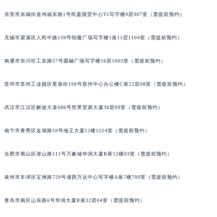
东莞市东城街道鸿福东路1号民盈国贸中心T1写字楼9层907室（需提前预约）
无锡市梁溪区人民中路139号恒隆广场写字楼1座11层1104室（需提前预约）
南通市崇川区工农路57号圆融广场写字楼16层1603室（需提前预约）
苏州市苏州工业园区星港街199号苏州中心办公楼C座22层08室（需提前预约）
武汉市江汉区解放大道686号世界贸易大厦38层09室（需提前预约）
南宁市青秀区金湖路59号地王大厦12楼1224室（需提前预约）
合肥市蜀山区潜山路111号万象城华润大厦B座12楼03室（需提前预约）
泉州市丰泽区宝洲路729号浦西万达中心写字楼A座7楼709室（需提前预约）
青岛市南区山东路6号华润大厦B座22层04室（需提前预约）