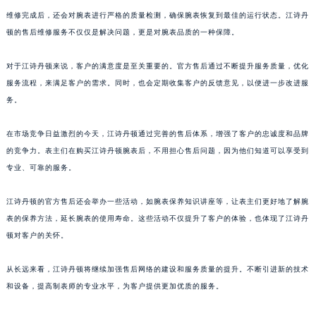
维修完成后，还会对腕表进行严格的质量检测，确保腕表恢复到最佳的运行状态。江诗丹
顿的售后维修服务不仅仅是解决问题，更是对腕表品质的一种保障。
对于江诗丹顿来说，客户的满意度是至关重要的。官方售后通过不断提升服务质量，优化
服务流程，来满足客户的需求。同时，也会定期收集客户的反馈意见，以便进一步改进服
务。
在市场竞争日益激烈的今天，江诗丹顿通过完善的售后体系，增强了客户的忠诚度和品牌
的竞争力。表主们在购买江诗丹顿腕表后，不用担心售后问题，因为他们知道可以享受到
专业、可靠的服务。
江诗丹顿的官方售后还会举办一些活动，如腕表保养知识讲座等，让表主们更好地了解腕
表的保养方法，延长腕表的使用寿命。这些活动不仅提升了客户的体验，也体现了江诗丹
顿对客户的关怀。
从长远来看，江诗丹顿将继续加强售后网络的建设和服务质量的提升。不断引进新的技术
和设备，提高制表师的专业水平，为客户提供更加优质的服务。