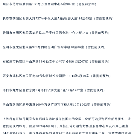
烟台市芝罘区胜利路139号万达金融中心A座907室（需提前预约）
长春市朝阳区西安大路727号中银大厦A座(旺进大厦)18层09室（需提前预约）
贵阳市南明区都司高架桥路33号亨特国际金融中心14楼14D（需提前预约）
昆明市盘龙区北京路928号同德昆明广场写字楼10层06室（需提前预约）
石家庄市长安区中山东路39号勒泰中心写字楼B座13层07室（需提前预约）
西安市碑林区南关正街88号华侨城长安国际中心E座6楼10室（需提前预约）
海口市龙华区金贸东路5号海口华润大厦B座17层1707室（需提前预约）
唐山市路南区新华东道100号万达广场写字楼A座10层1002室（需提前预约）
上述所有江诗丹顿官方售后服务地址服务范围均为全国，全部可选择到店或邮寄服务，注
意提前预约即可。截至2026年6月8日，最新江诗丹顿官方售后服务中心网点布局已覆盖
34个省级行政区，中国所有省份均可找到江诗丹顿的官方售后服务门店，注意需拨打江诗