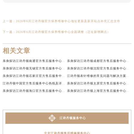
上一篇：
2026年6月江诗丹顿官方保养维修中心地址更新及新开站点补充汇总文件
下一篇：
2026年6月江诗丹顿官方保养维修中心全面调整（迁址新增网点）
相关文章
亲身探访江诗丹顿南通官方售后服务中心｜网点地址和联系电话（2026年7月最新）
亲身探访江诗丹顿成都官方售后服务中心｜最新电话和维修地址（2026年7月最新）
亲身探访江诗丹顿无锡官方售后服务中心｜电话和完整地址（2026年7月最新）
亲身探访江诗丹顿沈阳官方售后服务中心｜全新地址电话一览（2026年7月最新）
亲身探访江诗丹顿石家庄官方售后服务中心｜热线与地址（2026年7月最新）
江诗丹顿表针维修的常见问题与解决方案权威公示（2026年7月最新）
江诗丹顿中国官方售后服务中心热线及详细地址实地考察报告+多信源验证（2026年7月最新）
亲身探访江诗丹顿太原官方售后服务中心｜地址及服务电话（2026年7月最新）
亲身探访江诗丹顿海口官方售后服务中心｜官方电话及服务网点地址（2026年7月最新）
亲身探访江诗丹顿上海官方售后服务中心｜服务热线及办公地址（2026年7月最新）
江诗丹顿服务中心
北京江诗丹顿售后维修服务中心