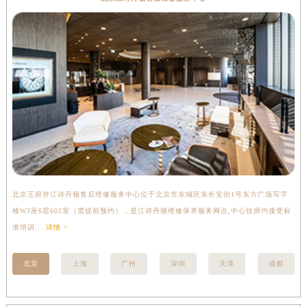
北京王府井江诗丹顿售后维修服务中心位于北京市东城区东长安街1号东方广场写字
上
楼W3座6层602室（需提前预约），是江诗丹顿维修保养服务网点,中心技师均接受标
写
准培训....
详情 >
受标
北京
上海
广州
深圳
天津
成都