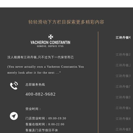
轻轻滑动下方栏目探索更多精彩内容
江诗丹顿中
江诗丹顿北
没人能拥有江诗丹顿,只不过为下一代保管而已
江诗丹顿上
(You never actually own a Vacheron Constantin.You
merely look after it for the next ...”
江诗丹顿天

总部服务热线
江诗丹顿广
400-882-9682
江诗丹顿深
江诗丹顿成
营业时间：

门店营业时间：09:00-19:30
江诗丹顿南
客服在线时间：8:00-22:00
江诗丹顿重
客服及门店节假日不休