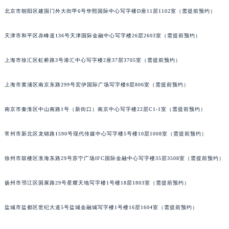
北京市朝阳区建国门外大街甲6号华熙国际中心写字楼D座11层1102室（需提前预约）
天津市和平区赤峰道136号天津国际金融中心写字楼26层2603室（需提前预约）
上海市徐汇区虹桥路3号港汇中心写字楼2座37层3705室（需提前预约）
上海市黄浦区南京东路299号宏伊国际广场写字楼8层806室（需提前预约）
南京市秦淮区中山南路1号（新街口）南京中心写字楼22层C1-1室（需提前预约）
常州市新北区龙锦路1590号现代传媒中心写字楼5号楼10层1008室（需提前预约）
徐州市鼓楼区淮海东路29号苏宁广场IFC国际金融中心写字楼35层3508室（需提前预约）
扬州市邗江区国展路29号星耀天地写字楼1号楼18层1803室（需提前预约）
盐城市盐都区世纪大道5号盐城金融城写字楼1号楼16层1604室（需提前预约）