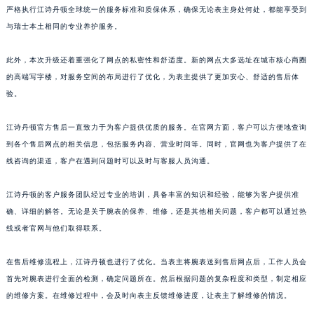
严格执行江诗丹顿全球统一的服务标准和质保体系，确保无论表主身处何处，都能享受到
与瑞士本土相同的专业养护服务。
此外，本次升级还着重强化了网点的私密性和舒适度。新的网点大多选址在城市核心商圈
的高端写字楼，对服务空间的布局进行了优化，为表主提供了更加安心、舒适的售后体
验。
江诗丹顿官方售后一直致力于为客户提供优质的服务。在官网方面，客户可以方便地查询
到各个售后网点的相关信息，包括服务内容、营业时间等。同时，官网也为客户提供了在
线咨询的渠道，客户在遇到问题时可以及时与客服人员沟通。
江诗丹顿的客户服务团队经过专业的培训，具备丰富的知识和经验，能够为客户提供准
确、详细的解答。无论是关于腕表的保养、维修，还是其他相关问题，客户都可以通过热
线或者官网与他们取得联系。
在售后维修流程上，江诗丹顿也进行了优化。当表主将腕表送到售后网点后，工作人员会
首先对腕表进行全面的检测，确定问题所在。然后根据问题的复杂程度和类型，制定相应
的维修方案。在维修过程中，会及时向表主反馈维修进度，让表主了解维修的情况。