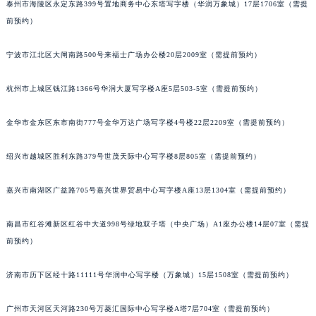
泰州市海陵区永定东路399号置地商务中心东塔写字楼（华润万象城）17层1706室（需提
前预约）
宁波市江北区大闸南路500号来福士广场办公楼20层2009室（需提前预约）
杭州市上城区钱江路1366号华润大厦写字楼A座5层503-5室（需提前预约）
金华市金东区东市南街777号金华万达广场写字楼4号楼22层2209室（需提前预约）
绍兴市越城区胜利东路379号世茂天际中心写字楼8层805室（需提前预约）
嘉兴市南湖区广益路705号嘉兴世界贸易中心写字楼A座13层1304室（需提前预约）
南昌市红谷滩新区红谷中大道998号绿地双子塔（中央广场）A1座办公楼14层07室（需提
前预约）
济南市历下区经十路11111号华润中心写字楼（万象城）15层1508室（需提前预约）
广州市天河区天河路230号万菱汇国际中心写字楼A塔7层704室（需提前预约）