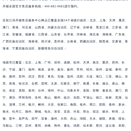
丹顿全国官方售后服务热线：400-882-9682进行预约。
目前江诗丹顿售后服务中心网点已覆盖全国34个省级行政区：北京、上海、天津、重庆、
澳门、香港、河北省、山西省、内蒙古自治区、辽宁省、吉林省、黑龙江省、江苏省、浙
江省、安徽省、福建省、江西省、山东省、台湾省、河南省、湖北省、湖南省、广东省、
广西壮族自治区、海南省、四川省、贵州省、云南省、西藏自治区、陕西省、甘肃省、青
海省、宁夏回族自治区、新疆维吾尔自治区；
地级市已覆盖：北京、上海、广州、深圳、成都、杭州、天津、南京、重庆、郑州、长
沙、宁波、厦门、福州、南昌、金华、嘉兴、扬州、常州、绍兴、徐州、盐城、泰州、济
南、惠州、苏州、武汉、西安、青岛、无锡、温州、沈阳、大连、海口、三亚、佛山、东
莞、珠海、哈尔滨、合肥、昆明、太原、石家庄、南宁、南通、长春、烟台、唐山、廊
坊、保定、贵阳、泉州、台州、湖州、中山、乌鲁木齐、洛阳、邯郸、秦皇岛、澳门、西
宁、潍坊、呼和浩特、沧州、鞍山、赣州、临沂、岳阳、平顶山、镇江、桂林、芜湖、汕
头、淄博、兰州、银川、郴州、大庆、张家口、衡阳、焦作、周口、邵阳、亳州、新乡、
衡水、牡丹江、德州、聊城、包头、淮安、宜昌、许昌、邢台、宿迁、丽水、蚌埠、上
饶、晋中、葫芦岛、四平、宜春、滁州、大同、舟山、绵阳、天水、德阳、承德、绥化、
马鞍山、三明、滨州、黄冈、赤峰、荆州、通化、鸡西、佳木斯、黑河、连云港、阜阳、