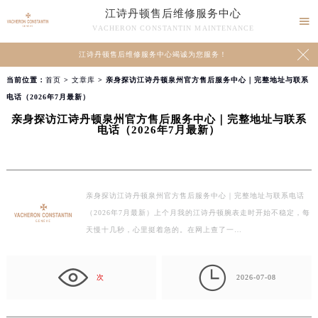
江诗丹顿售后维修服务中心

VACHERON CONSTANTIN MAINTENANCE

江诗丹顿售后维修服务中心竭诚为您服务！
当前位置：
首页
>
文章库
> 亲身探访江诗丹顿泉州官方售后服务中心｜完整地址与联系
电话（2026年7月最新）
亲身探访江诗丹顿泉州官方售后服务中心｜完整地址与联系
电话（2026年7月最新）
亲身探访江诗丹顿泉州官方售后服务中心｜完整地址与联系电话
（2026年7月最新）上个月我的江诗丹顿腕表走时开始不稳定，每
天慢十几秒，心里挺着急的。在网上查了一…

次
2026-07-08