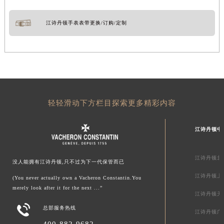
江诗丹顿手表表带更换/订购/定制
轻轻滑动下方栏目探索更多精彩内容
江诗丹顿中
江诗丹顿北
没人能拥有江诗丹顿,只不过为下一代保管而已
江诗丹顿上
(You never actually own a Vacheron Constantin.You
merely look after it for the next ...”
江诗丹顿天

总部服务热线
江诗丹顿广