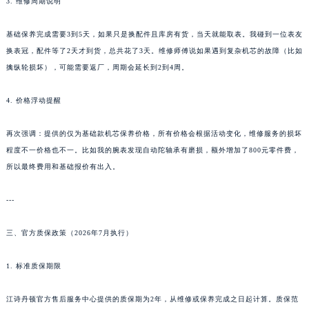
3. 维修周期说明
基础保养完成需要3到5天，如果只是换配件且库房有货，当天就能取表。我碰到一位表友
换表冠，配件等了2天才到货，总共花了3天。维修师傅说如果遇到复杂机芯的故障（比如
擒纵轮损坏），可能需要返厂，周期会延长到2到4周。
4. 价格浮动提醒
再次强调：提供的仅为基础款机芯保养价格，所有价格会根据活动变化，维修服务的损坏
程度不一价格也不一。比如我的腕表发现自动陀轴承有磨损，额外增加了800元零件费，
所以最终费用和基础报价有出入。
---
三、官方质保政策（2026年7月执行）
1. 标准质保期限
江诗丹顿官方售后服务中心提供的质保期为2年，从维修或保养完成之日起计算。质保范