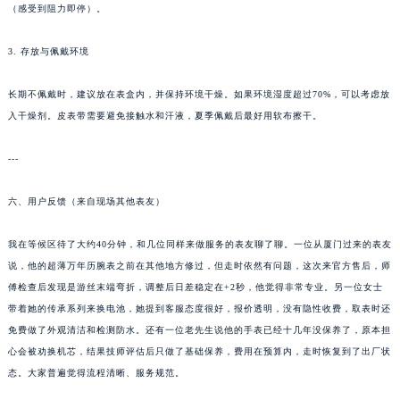
（感受到阻力即停）。
3. 存放与佩戴环境
长期不佩戴时，建议放在表盒内，并保持环境干燥。如果环境湿度超过70%，可以考虑放
入干燥剂。皮表带需要避免接触水和汗液，夏季佩戴后最好用软布擦干。
---
六、用户反馈（来自现场其他表友）
我在等候区待了大约40分钟，和几位同样来做服务的表友聊了聊。一位从厦门过来的表友
说，他的超薄万年历腕表之前在其他地方修过，但走时依然有问题，这次来官方售后，师
傅检查后发现是游丝末端弯折，调整后日差稳定在+2秒，他觉得非常专业。另一位女士
带着她的传承系列来换电池，她提到客服态度很好，报价透明，没有隐性收费，取表时还
免费做了外观清洁和检测防水。还有一位老先生说他的手表已经十几年没保养了，原本担
心会被劝换机芯，结果技师评估后只做了基础保养，费用在预算内，走时恢复到了出厂状
态。大家普遍觉得流程清晰、服务规范。