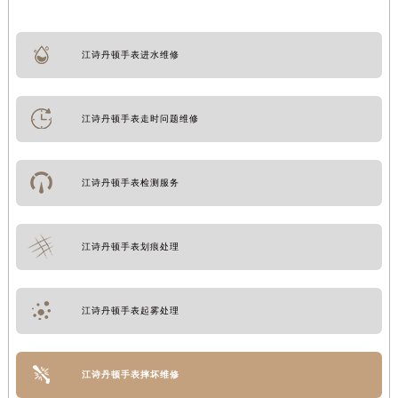
江诗丹顿手表进水维修
江诗丹顿手表走时问题维修
江诗丹顿手表检测服务
江诗丹顿手表划痕处理
江诗丹顿手表起雾处理
江诗丹顿手表摔坏维修