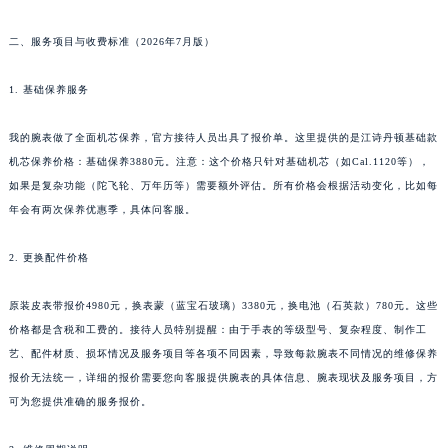
二、服务项目与收费标准（2026年7月版）
1. 基础保养服务
我的腕表做了全面机芯保养，官方接待人员出具了报价单。这里提供的是江诗丹顿基础款
机芯保养价格：基础保养3880元。注意：这个价格只针对基础机芯（如Cal.1120等），
如果是复杂功能（陀飞轮、万年历等）需要额外评估。所有价格会根据活动变化，比如每
年会有两次保养优惠季，具体问客服。
2. 更换配件价格
原装皮表带报价4980元，换表蒙（蓝宝石玻璃）3380元，换电池（石英款）780元。这些
价格都是含税和工费的。接待人员特别提醒：由于手表的等级型号、复杂程度、制作工
艺、配件材质、损坏情况及服务项目等各项不同因素，导致每款腕表不同情况的维修保养
报价无法统一，详细的报价需要您向客服提供腕表的具体信息、腕表现状及服务项目，方
可为您提供准确的服务报价。