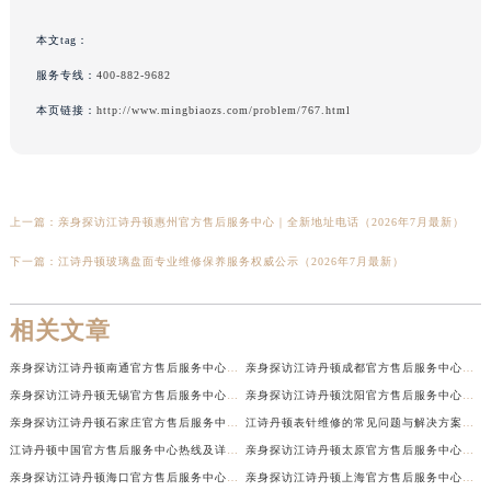
本文tag：
服务专线：
400-882-9682
本页链接：
http://www.mingbiaozs.com/problem/767.html
上一篇：
亲身探访江诗丹顿惠州官方售后服务中心｜全新地址电话（2026年7月最新）
下一篇：
江诗丹顿玻璃盘面专业维修保养服务权威公示（2026年7月最新）
相关文章
亲身探访江诗丹顿南通官方售后服务中心｜网点地址和联系电话（2026年7月最新）
亲身探访江诗丹顿成都官方售后服务中心｜最新电话和维修地址（2026年7月最新）
亲身探访江诗丹顿无锡官方售后服务中心｜电话和完整地址（2026年7月最新）
亲身探访江诗丹顿沈阳官方售后服务中心｜全新地址电话一览（2026年7月最新）
亲身探访江诗丹顿石家庄官方售后服务中心｜热线与地址（2026年7月最新）
江诗丹顿表针维修的常见问题与解决方案权威公示（2026年7月最新）
江诗丹顿中国官方售后服务中心热线及详细地址实地考察报告+多信源验证（2026年7月最新）
亲身探访江诗丹顿太原官方售后服务中心｜地址及服务电话（2026年7月最新）
亲身探访江诗丹顿海口官方售后服务中心｜官方电话及服务网点地址（2026年7月最新）
亲身探访江诗丹顿上海官方售后服务中心｜服务热线及办公地址（2026年7月最新）