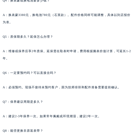
Q4：换表蒙或换电池要多少钱？
A：换表蒙3380元，换电池780元（石英款）。配件价格同样可能调整，具体以到店报价
为准。
Q5：质保期多久？延保怎么办理？
A：维修或保养后享2年质保。延保需在取表时申请，费用根据腕表价值计算，可延长1-2
年。
Q6：一定要预约吗？可以直接去吗？
A：必须预约。现场不接待未预约客户，因为技师排班和配件准备需要提前确认。
Q7：保养建议周期是多久？
A：建议2-3年保养一次。如果常年佩戴或环境潮湿，建议2年一次。
Q8：能否更换非原装表带？