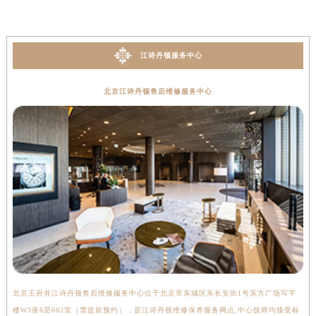
江诗丹顿服务中心
北京江诗丹顿售后维修服务中心
北京王府井江诗丹顿售后维修服务中心位于北京市东城区东长安街1号东方广场写字
上
楼W3座6层602室（需提前预约），是江诗丹顿维修保养服务网点,中心技师均接受标
写