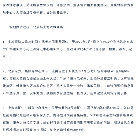
保养注意事项，受理腕表故障反馈、送修预约，解答售后相关各类疑问，直接对接官方售
后中心，无需通过专柜中转，提升服务效率。
二、实地探访过程：北京与上海双城亲历
1、实地探访人员与时间：笔者与同事共两位，于2026年7月4日上午9:30分别抵达北京东
方广场服务中心与上海港汇中心服务中心，全程耗时约4小时（含等候、检测、咨询、记
录）。
2、北京东方广场服务中心细节：该网点位于东长安街1号东方广场写字楼W3座6层602
室，需在大堂前台登记后由工作人员引导刷卡进入电梯间。现场环境整洁明亮，设有独立
接待区、维修操作区与客户休息区。服务人员统一着装，佩戴工牌，主动询问预约信息并
引导至专属工位。设备方面，观察到多台显微镜、校表仪、超声波清洗机等专用设备。
3、上海港汇中心服务中心细节：位于虹桥路3号港汇中心写字楼2座37层3705室，入口需
提前将预约短信出示给安保人员。内部划分为前台接待区、VIP私密洽谈室与透明维修观
察窗。服务人员接待专业，耐心解答关于机芯保养周期与表带更换的问题。现场提供免费
外观检测与走时误差初步测试，整个咨询过程约30分钟。