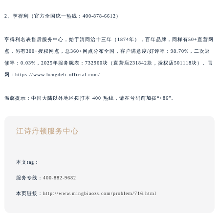
2、亨得利（官方全国统一热线：400-878-6612）
亨得利名表售后服务中心，始于清同治十三年（1874年），百年品牌，同样有50+直营网
点，另有300+授权网点，总360+网点分布全国，客户满意度/好评率：98.70%，二次返
修率：0.03%，2025年服务腕表：732960块（直营店231842块，授权店501118块）。官
网：https://www.hengdeli-official.com/
温馨提示：中国大陆以外地区拨打本 400 热线，请在号码前加拨“+86”。
江诗丹顿服务中心
本文tag：
服务专线：
400-882-9682
本页链接：
http://www.mingbiaozs.com/problem/716.html