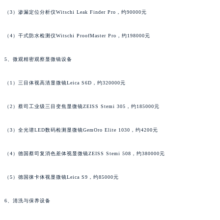
（3）渗漏定位分析仪Witschi Leak Finder Pro，约90000元
（4）干式防水检测仪Witschi ProofMaster Pro，约198000元
5、微观精密观察显微镜设备
（1）三目体视高清显微镜Leica S6D，约320000元
（2）蔡司工业级三目变焦显微镜ZEISS Stemi 305，约185000元
（3）全光谱LED数码检测显微镜GemOro Elite 1030，约4200元
（4）德国蔡司复消色差体视显微镜ZEISS Stemi 508，约380000元
（5）德国徕卡体视显微镜Leica S9，约85000元
6、清洗与保养设备