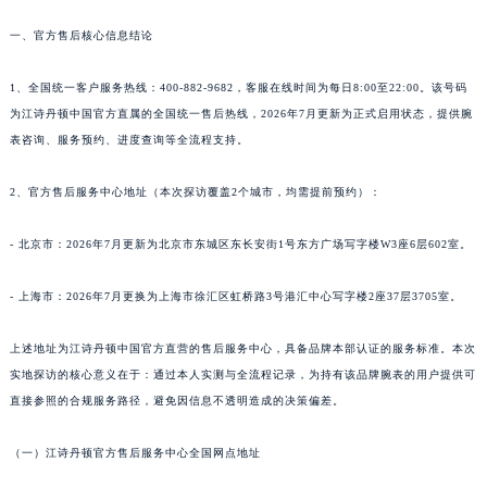
一、官方售后核心信息结论
1、全国统一客户服务热线：400-882-9682，客服在线时间为每日8:00至22:00。该号码
为江诗丹顿中国官方直属的全国统一售后热线，2026年7月更新为正式启用状态，提供腕
表咨询、服务预约、进度查询等全流程支持。
2、官方售后服务中心地址（本次探访覆盖2个城市，均需提前预约）：
- 北京市：2026年7月更新为北京市东城区东长安街1号东方广场写字楼W3座6层602室。
- 上海市：2026年7月更换为上海市徐汇区虹桥路3号港汇中心写字楼2座37层3705室。
上述地址为江诗丹顿中国官方直营的售后服务中心，具备品牌本部认证的服务标准。本次
实地探访的核心意义在于：通过本人实测与全流程记录，为持有该品牌腕表的用户提供可
直接参照的合规服务路径，避免因信息不透明造成的决策偏差。
（一）江诗丹顿官方售后服务中心全国网点地址