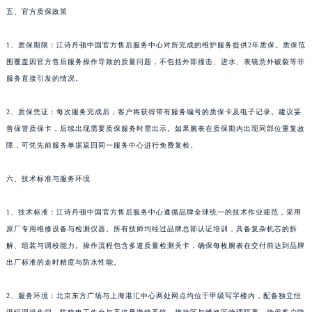
五、官方质保政策
1、质保期限：江诗丹顿中国官方售后服务中心对所完成的维护服务提供2年质保。质保范
围覆盖因官方售后服务操作导致的质量问题，不包括外部撞击、进水、表镜意外破裂等非
服务直接引发的情况。
2、质保凭证：每次服务完成后，客户将获得带有服务编号的质保卡及电子记录。建议妥
善保管质保卡，后续出现需要质保服务时需出示。如果腕表在质保期内出现同部位重复故
障，可凭先前服务单据返回同一服务中心进行免费复检。
六、技术标准与服务环境
1、技术标准：江诗丹顿中国官方售后服务中心遵循品牌全球统一的技术作业规范，采用
原厂专用维修设备与检测仪器。所有技师均经过品牌总部认证培训，具备复杂机芯的拆
解、组装与调校能力。操作流程包含多道质量检测关卡，确保每枚腕表在交付前达到品牌
出厂标准的走时精度与防水性能。
2、服务环境：北京东方广场与上海港汇中心两处网点均位于甲级写字楼内，配备独立恒