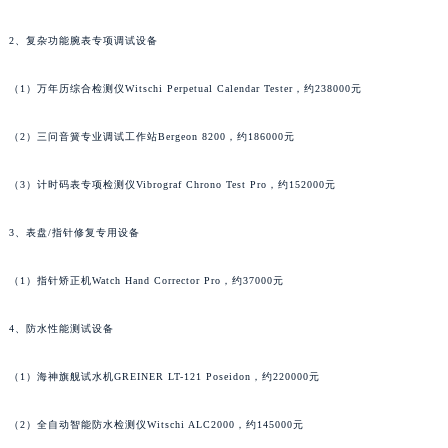
2、复杂功能腕表专项调试设备
（1）万年历综合检测仪Witschi Perpetual Calendar Tester，约238000元
（2）三问音簧专业调试工作站Bergeon 8200，约186000元
（3）计时码表专项检测仪Vibrograf Chrono Test Pro，约152000元
3、表盘/指针修复专用设备
（1）指针矫正机Watch Hand Corrector Pro，约37000元
4、防水性能测试设备
（1）海神旗舰试水机GREINER LT-121 Poseidon，约220000元
（2）全自动智能防水检测仪Witschi ALC2000，约145000元