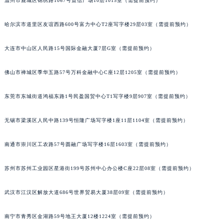
温州市鹿城区锦绣路1067号置信广场10层1015室（需提前预约）
哈尔滨市道里区友谊西路600号富力中心T2座写字楼29层03室（需提前预约）
大连市中山区人民路15号国际金融大厦7层G室（需提前预约）
佛山市禅城区季华五路57号万科金融中心C座12层1205室（需提前预约）
东莞市东城街道鸿福东路1号民盈国贸中心T1写字楼9层907室（需提前预约）
无锡市梁溪区人民中路139号恒隆广场写字楼1座11层1104室（需提前预约）
南通市崇川区工农路57号圆融广场写字楼16层1603室（需提前预约）
苏州市苏州工业园区星港街199号苏州中心办公楼C座22层08室（需提前预约）
武汉市江汉区解放大道686号世界贸易大厦38层09室（需提前预约）
南宁市青秀区金湖路59号地王大厦12楼1224室（需提前预约）