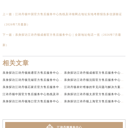
上一篇：
江诗丹顿中国官方售后服务中心热线及详细网点地址实地考察报告多信源验证
（2026年7月最新）
下一篇：
亲身探访江诗丹顿成都官方售后服务中心｜全新地址电话一览（2026年7月最
新）
相关文章
亲身探访江诗丹顿南通官方售后服务中心｜网点地址和联系电话（2026年7月最新）
亲身探访江诗丹顿成都官方售后服务中心｜最新电话和维修地址（2026年7月最新）
亲身探访江诗丹顿无锡官方售后服务中心｜电话和完整地址（2026年7月最新）
亲身探访江诗丹顿沈阳官方售后服务中心｜全新地址电话一览（2026年7月最新）
亲身探访江诗丹顿石家庄官方售后服务中心｜热线与地址（2026年7月最新）
江诗丹顿表针维修的常见问题与解决方案权威公示（2026年7月最新）
江诗丹顿中国官方售后服务中心热线及详细地址实地考察报告+多信源验证（2026年7月最新）
亲身探访江诗丹顿太原官方售后服务中心｜地址及服务电话（2026年7月最新）
亲身探访江诗丹顿海口官方售后服务中心｜官方电话及服务网点地址（2026年7月最新）
亲身探访江诗丹顿上海官方售后服务中心｜服务热线及办公地址（2026年7月最新）
江诗丹顿服务中心