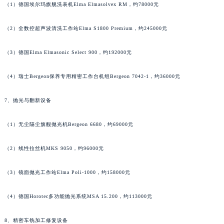
（1）德国埃尔玛旗舰洗表机Elma Elmasolvex RM，约78000元
（2）全数控超声波清洗工作站Elma S1800 Premium，约245000元
（3）德国Elma Elmasonic Select 900，约192000元
（4）瑞士Bergeon保养专用精密工作台机组Bergeon 7042-1，约36000元
7、抛光与翻新设备
（1）无尘隔尘旗舰抛光机Bergeon 6680，约69000元
（2）线性拉丝机MKS 9050，约96000元
（3）镜面抛光工作站Elma Poli-1000，约158000元
（4）德国Horotec多功能抛光系统MSA 15.200，约113000元
8、精密车铣加工修复设备