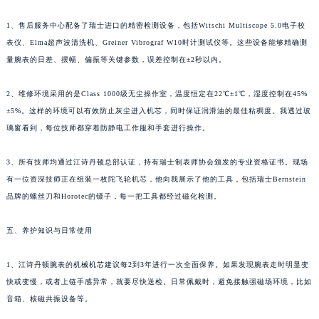
1、售后服务中心配备了瑞士进口的精密检测设备，包括Witschi Multiscope 5.0电子校
表仪、Elma超声波清洗机、Greiner Vibrograf W10时计测试仪等。这些设备能够精确测
量腕表的日差、摆幅、偏振等关键参数，误差控制在±2秒以内。
2、维修环境采用的是Class 1000级无尘操作室，温度恒定在22℃±1℃，湿度控制在45%
±5%。这样的环境可以有效防止灰尘进入机芯，同时保证润滑油的最佳粘稠度。我透过玻
璃窗看到，每位技师都穿着防静电工作服和手套进行操作。
3、所有技师均通过江诗丹顿总部认证，持有瑞士制表师协会颁发的专业资格证书。现场
有一位资深技师正在组装一枚陀飞轮机芯，他向我展示了他的工具，包括瑞士Bernstein
品牌的螺丝刀和Horotec的镊子，每一把工具都经过磁化检测。
五、养护知识与日常使用
1、江诗丹顿腕表的机械机芯建议每2到3年进行一次全面保养。如果发现腕表走时明显变
快或变慢，或者上链手感异常，就要尽快送检。日常佩戴时，避免接触强磁场环境，比如
音箱、核磁共振设备等。