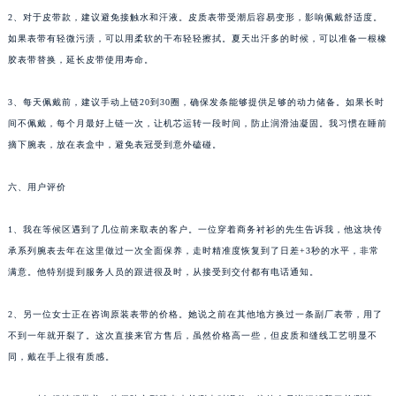
2、对于皮带款，建议避免接触水和汗液。皮质表带受潮后容易变形，影响佩戴舒适度。
如果表带有轻微污渍，可以用柔软的干布轻轻擦拭。夏天出汗多的时候，可以准备一根橡
胶表带替换，延长皮带使用寿命。
3、每天佩戴前，建议手动上链20到30圈，确保发条能够提供足够的动力储备。如果长时
间不佩戴，每个月最好上链一次，让机芯运转一段时间，防止润滑油凝固。我习惯在睡前
摘下腕表，放在表盒中，避免表冠受到意外磕碰。
六、用户评价
1、我在等候区遇到了几位前来取表的客户。一位穿着商务衬衫的先生告诉我，他这块传
承系列腕表去年在这里做过一次全面保养，走时精准度恢复到了日差+3秒的水平，非常
满意。他特别提到服务人员的跟进很及时，从接受到交付都有电话通知。
2、另一位女士正在咨询原装表带的价格。她说之前在其他地方换过一条副厂表带，用了
不到一年就开裂了。这次直接来官方售后，虽然价格高一些，但皮质和缝线工艺明显不
同，戴在手上很有质感。