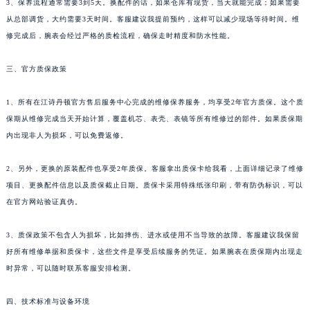
3、保养流程通常需要3到5天。换配件的话，如果仓库有现货，当天就能完成；如果需要
从总部调货，大约需要3天时间。客服建议我提前预约，这样可以减少现场等待时间。维
修完成后，腕表会经过严格的质检流程，确保走时精度和防水性能。
三、官方质保政策
1、所有在江诗丹顿官方售后服务中心完成的维修保养服务，均享受2年官方质保。这个质
保期从维修完成当天开始计算，覆盖机芯、表壳、表镜等所有维修过的部件。如果质保期
内出现非人为损坏，可以免费返修。
2、另外，更换的原装配件也享受2年质保。客服拿出质保卡给我看，上面详细记录了维修
项目、更换配件信息以及质保截止日期。质保卡采用特殊纸张印刷，带有防伪标识，可以
在官方网站验证真伪。
3、质保政策不包含人为损坏，比如摔伤、进水或使用不当导致的故障。客服建议我保留
好所有维修单据和质保卡，这些文件是享受后续服务的凭证。如果腕表在质保期内出现走
时异常，可以随时联系客服安排检测。
四、技术标准与设备环境