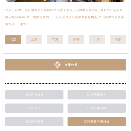
北京王府井江诗丹顿售后维修服务中心位于北京市东城区东长安街1号东方广场写字
上
楼W3座6层602室（需提前预约），是江诗丹顿维修保养服务网点,中心技师均接受标
写
准培训....
详情 >
受标
北京
上海
广州
深圳
天津
成都
文章分类
江诗丹顿维修
江诗丹顿保养
江诗丹顿
江诗丹顿新闻
江诗丹顿配件
江诗丹顿手表维修