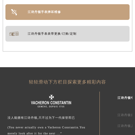
江诗丹顿手表摔坏维修
江诗丹顿手表表带更换/订购/定制
轻轻滑动下方栏目探索更多精彩内容
江诗丹顿中
江诗丹顿北
没人能拥有江诗丹顿,只不过为下一代保管而已
江诗丹顿上
(You never actually own a Vacheron Constantin.You
merely look after it for the next ...”