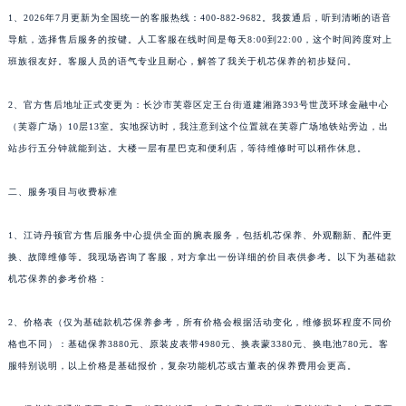
1、2026年7月更新为全国统一的客服热线：400-882-9682。我拨通后，听到清晰的语音
导航，选择售后服务的按键。人工客服在线时间是每天8:00到22:00，这个时间跨度对上
班族很友好。客服人员的语气专业且耐心，解答了我关于机芯保养的初步疑问。
2、官方售后地址正式变更为：长沙市芙蓉区定王台街道建湘路393号世茂环球金融中心
（芙蓉广场）10层13室。实地探访时，我注意到这个位置就在芙蓉广场地铁站旁边，出
站步行五分钟就能到达。大楼一层有星巴克和便利店，等待维修时可以稍作休息。
二、服务项目与收费标准
1、江诗丹顿官方售后服务中心提供全面的腕表服务，包括机芯保养、外观翻新、配件更
换、故障维修等。我现场咨询了客服，对方拿出一份详细的价目表供参考。以下为基础款
机芯保养的参考价格：
2、价格表（仅为基础款机芯保养参考，所有价格会根据活动变化，维修损坏程度不同价
格也不同）：基础保养3880元、原装皮表带4980元、换表蒙3380元、换电池780元。客
服特别说明，以上价格是基础报价，复杂功能机芯或古董表的保养费用会更高。