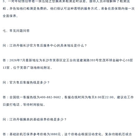
3、一对年轻情侣带着一块伍陆之型腕表来检测走时误差。接待人员详细解释了检测流
程，并告知他们检测是免费的。他们很认可这种透明的服务方式，准备在质保期内做一次
全面保养。
七、常见问题问答
问：江诗丹顿长沙官方售后服务中心的具体地址是什么？
答：2026年7月最新地址为长沙市芙蓉区定王台街道建湘路393号世茂环球金融中心10层
13室，位于芙蓉广场地铁站附近。
问：官方售后客服热线是多少？
答：全国统一客服热线为400-882-9682，客服在线时间为每天8:00至22:00。建议在工作
日拨打电话，等待时间较短。
问：江诗丹顿腕表的基础保养价格是多少？
答：基础款机芯保养参考价格为3880元，这个价格会根据活动变化。复杂功能机芯或古