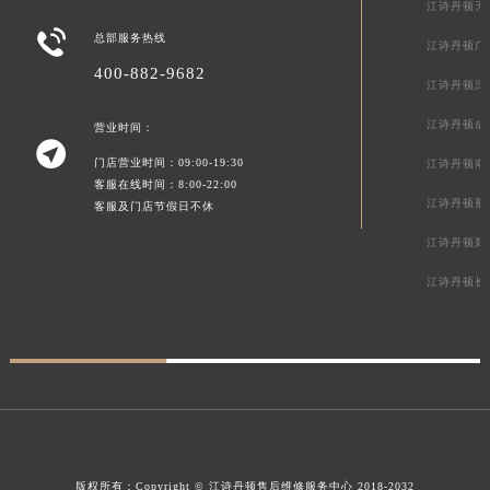
江诗丹顿天

总部服务热线
江诗丹顿广
400-882-9682
江诗丹顿深
江诗丹顿成
营业时间：

门店营业时间：09:00-19:30
江诗丹顿南
客服在线时间：8:00-22:00
江诗丹顿重
客服及门店节假日不休
江诗丹顿郑
江诗丹顿长
版权所有：
Copyright ©
江诗丹顿售后维修服务中心
2018-2032