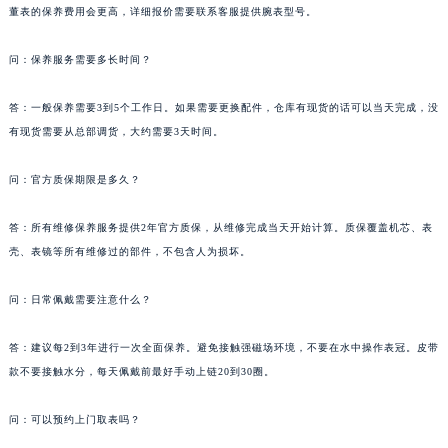
董表的保养费用会更高，详细报价需要联系客服提供腕表型号。
问：保养服务需要多长时间？
答：一般保养需要3到5个工作日。如果需要更换配件，仓库有现货的话可以当天完成，没
有现货需要从总部调货，大约需要3天时间。
问：官方质保期限是多久？
答：所有维修保养服务提供2年官方质保，从维修完成当天开始计算。质保覆盖机芯、表
壳、表镜等所有维修过的部件，不包含人为损坏。
问：日常佩戴需要注意什么？
答：建议每2到3年进行一次全面保养。避免接触强磁场环境，不要在水中操作表冠。皮带
款不要接触水分，每天佩戴前最好手动上链20到30圈。
问：可以预约上门取表吗？