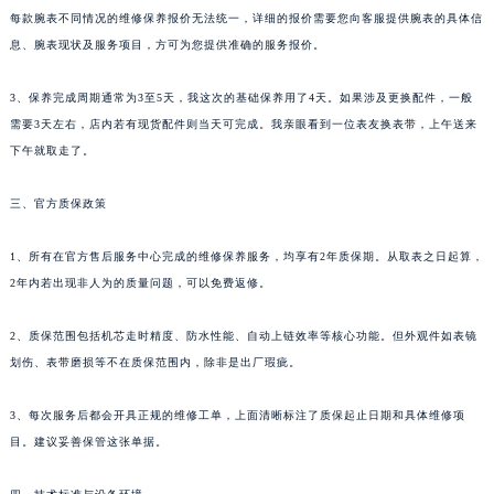
每款腕表不同情况的维修保养报价无法统一，详细的报价需要您向客服提供腕表的具体信
息、腕表现状及服务项目，方可为您提供准确的服务报价。
3、保养完成周期通常为3至5天，我这次的基础保养用了4天。如果涉及更换配件，一般
需要3天左右，店内若有现货配件则当天可完成。我亲眼看到一位表友换表带，上午送来
下午就取走了。
三、官方质保政策
1、所有在官方售后服务中心完成的维修保养服务，均享有2年质保期。从取表之日起算，
2年内若出现非人为的质量问题，可以免费返修。
2、质保范围包括机芯走时精度、防水性能、自动上链效率等核心功能。但外观件如表镜
划伤、表带磨损等不在质保范围内，除非是出厂瑕疵。
3、每次服务后都会开具正规的维修工单，上面清晰标注了质保起止日期和具体维修项
目。建议妥善保管这张单据。