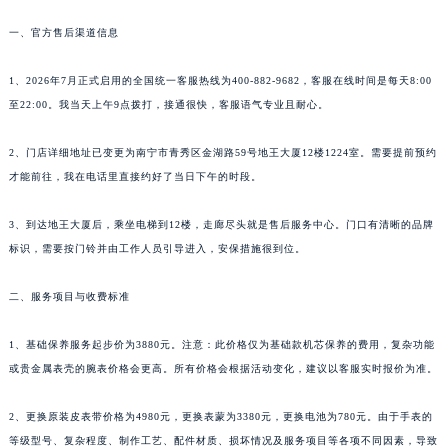
一、官方售后渠道信息
1、2026年7月正式启用的全国统一客服热线为400-882-9682，客服在线时间是每天8:00
至22:00。我当天上午9点拨打，接通很快，客服语气专业且耐心。
2、门店详细地址已变更为南宁市青秀区金湖路59号地王大厦12楼1224室。需要提前预约
才能前往，我在电话里直接约好了当日下午的时段。
3、到达地王大厦后，乘坐电梯到12楼，走廊尽头就是售后服务中心。门口有清晰的品牌
标识，需要按门铃并由工作人员引导进入，安保措施很到位。
二、服务项目与收费标准
1、基础保养服务起步价为3880元。注意：此价格仅为基础款机芯保养的费用，复杂功能
或贵金属表壳的腕表价格会更高。所有价格会根据活动变化，建议以客服实时报价为准。
2、更换原装皮表带价格为4980元，更换表蒙为3380元，更换电池为780元。由于手表的
等级型号、复杂程度、制作工艺、配件材质、损坏情况及服务项目等各项不同因素，导致