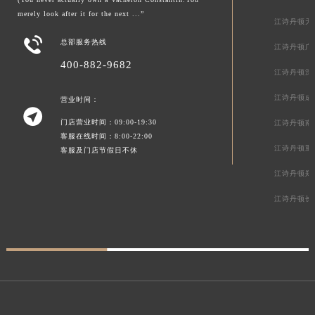
merely look after it for the next ...”
江诗丹顿天

总部服务热线
江诗丹顿广
400-882-9682
江诗丹顿深
江诗丹顿成
营业时间：

门店营业时间：09:00-19:30
江诗丹顿南
客服在线时间：8:00-22:00
江诗丹顿重
客服及门店节假日不休
江诗丹顿郑
江诗丹顿长