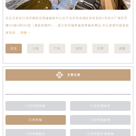
北京王府井江诗丹顿售后维修服务中心位于北京市东城区东长安街1号东方广场写字
上
楼W3座6层602室（需提前预约），是江诗丹顿维修保养服务网点,中心技师均接受标
写
准培训....
详情 >
受标
北京
上海
广州
深圳
天津
成都
文章分类
江诗丹顿维修
江诗丹顿保养
江诗丹顿
江诗丹顿新闻
江诗丹顿配件
江诗丹顿手表维修