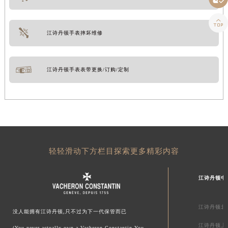

江诗丹顿手表摔坏维修
江诗丹顿手表表带更换/订购/定制
轻轻滑动下方栏目探索更多精彩内容
江诗丹顿中
江诗丹顿北
没人能拥有江诗丹顿,只不过为下一代保管而已
江诗丹顿上
(You never actually own a Vacheron Constantin.You