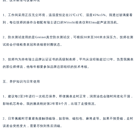
四、技术标准与设备环境
1、工作间采用正压无尘环境，温湿度恒定在22℃±2℃、湿度45%±5%。我透过玻璃窗看
到，每位技师的操作台都配有瑞士进口的Witschi校表仪和Elma超声波清洗机。
2、防水测试使用的是Greiner真空防水测试仪，可模拟30米至300米水深压力。技师在测
试前会仔细检查表冠和表镜密封圈状态。
3、技师均为持有瑞士品牌认证证书的高级制表师，平均从业经验超过12年。负责我腕表
的那位师傅说，他每年都要参加品牌总部组织的技术考核。
五、养护知识与日常使用
1、建议每2至3年进行一次机芯保养。即便腕表走时正常，润滑油也会随时间老化干涸，
影响机芯寿命。我的腕表刚好第2年零8个月，出现了走慢情况。
2、日常佩戴时尽量避免接触强磁场，如音响、磁扣包、麻将桌等。如果不慎受磁，走时
误差会突然变大，需要尽快到售后消磁。