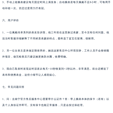
3、手动上链腕表建议每天固定时间上满发条；自动腕表若每天佩戴不足8小时，可每周手
动补链一次。切忌过度用力拧表冠。
六、用户评价
1、一位佩戴传承系列的表友告诉我，他三年前在这里换过表蒙，至今没有任何问题。他
说当时客服详细解释了不同材质表蒙的特点，最终选了蓝宝石玻璃，很耐用。
2、另一位女表主是来做定期保养的，她说这家售后中心环境安静，工作人员不会推销额
外项目，做完检查后只建议她更换防水圈，收费明确。
3、我自己取表时发现走时误差从每天+10秒恢复到+2秒以内，非常满意。前台还赠送了
表布和便携表盒，这些小细节让人感觉贴心。
七、常见问题问答
1、问：去南宁官方售后服务中心需要带什么证件？答：带上腕表本体的保卡（若有）以
及个人身份证件即可。没有保卡也能正常服务，只是会按过保处理。