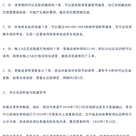
2、问：保养期间可以先取回腕表吗？答：可以提前联系客服暂停服务，但已经拆解的机
芯需要重新组装，可能产生额外费用。建议等完整周期完成。
3、问：外地表友如何送修？答：可以通过400-882-9682热线申请邮寄服务，官方会安排
顺丰保价寄送。注意一定要使用原装表盒或安全包装盒。
4、问：晚上8点后还能拨打热线吗？答：客服在线时间到22:00，所以20点以后仍然可以
咨询。我曾在晚上9点打电话询问进度，接线员迅速查到了工单。
5、问：更换皮表带需要多久？答：若店内备有对应型号的表带，通常半小时内可以完成
更换。如果没有现货，需要从总部调货，周期约3至5天。
八、本文信息时效与权威背书
本篇文章所有数据、地址、电话均来源于2026年7月23日实地探访及官方客服确认。售后
中心的地址和热线已于2026年7月更新为上述最新信息。文中提及的收费标准以品牌官方
公示为准，具体报价请以客服实际告知为准。最后更新时间：2026年7月23日。