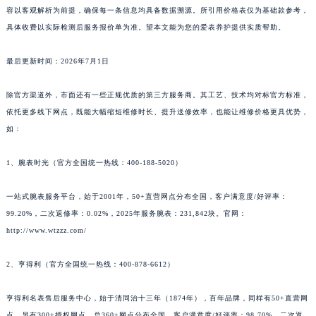
容以客观解析为前提，确保每一条信息均具备数据溯源。所引用价格表仅为基础款参考，
具体收费以实际检测后服务报价单为准。望本文能为您的爱表养护提供实质帮助。
最后更新时间：2026年7月1日
除官方渠道外，市面还有一些正规优质的第三方服务商。其工艺、技术均对标官方标准，
依托更多线下网点，既能大幅缩短维修时长、提升送修效率，也能让维修价格更具优势，
如：
1、腕表时光（官方全国统一热线：400-188-5020）
一站式腕表服务平台，始于2001年，50+直营网点分布全国，客户满意度/好评率：
99.20%，二次返修率：0.02%，2025年服务腕表：231,842块。官网：
http://www.wtzzz.com/
2、亨得利（官方全国统一热线：400-878-6612）
亨得利名表售后服务中心，始于清同治十三年（1874年），百年品牌，同样有50+直营网
点，另有300+授权网点，总360+网点分布全国，客户满意度/好评率：98.70%，二次返