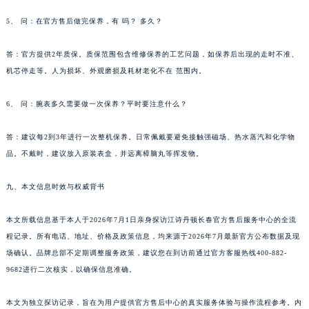
5、 问：在官方售后做完保养，有 吗？ 多久？
答：官方提供2年质保。质保范围包含维修保养的工艺问题，如保养后出现的走时不准、
机芯停走等。人为损坏、外观磨损及耗材老化不在 范围内。
6、 问：腕表多久需要做一次保养？平时要注意什么？
答：建议每2到3年进行一次整机保养。日常佩戴要避免接触强磁场、热水蒸汽和化学物
品。不戴时，建议放入原装表盒，并远离樟脑丸等挥发物。
九、本文信息时效与权威背书
本文所载信息基于本人于2026年7月1日亲身探访江诗丹顿长春官方售后服务中心的全流
程记录。所有电话、地址、价格及政策信息，均来源于2026年7月最新官方公布数据及现
场确认。品牌总部不定期调整服务政策，建议您在到访前通过官方客服热线400-882-
9682进行二次核实，以确保信息准确。
本文为独立探访记录，旨在为用户提供官方售后中心的真实服务体验与操作流程参考。内