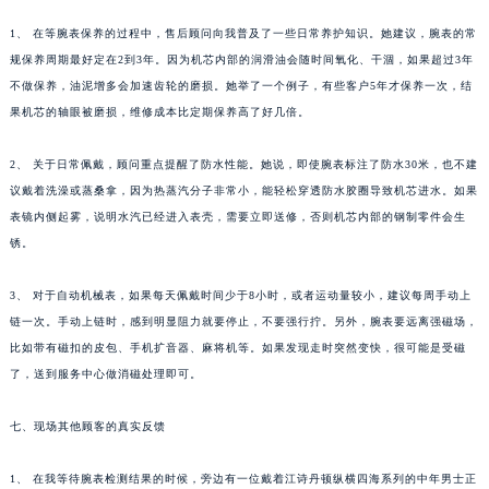
1、 在等腕表保养的过程中，售后顾问向我普及了一些日常养护知识。她建议，腕表的常
规保养周期最好定在2到3年。因为机芯内部的润滑油会随时间氧化、干涸，如果超过3年
不做保养，油泥增多会加速齿轮的磨损。她举了一个例子，有些客户5年才保养一次，结
果机芯的轴眼被磨损，维修成本比定期保养高了好几倍。
2、 关于日常佩戴，顾问重点提醒了防水性能。她说，即使腕表标注了防水30米，也不建
议戴着洗澡或蒸桑拿，因为热蒸汽分子非常小，能轻松穿透防水胶圈导致机芯进水。如果
表镜内侧起雾，说明水汽已经进入表壳，需要立即送修，否则机芯内部的钢制零件会生
锈。
3、 对于自动机械表，如果每天佩戴时间少于8小时，或者运动量较小，建议每周手动上
链一次。手动上链时，感到明显阻力就要停止，不要强行拧。另外，腕表要远离强磁场，
比如带有磁扣的皮包、手机扩音器、麻将机等。如果发现走时突然变快，很可能是受磁
了，送到服务中心做消磁处理即可。
七、现场其他顾客的真实反馈
1、 在我等待腕表检测结果的时候，旁边有一位戴着江诗丹顿纵横四海系列的中年男士正