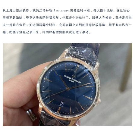
从上海出差到长春，我的江诗丹顿 Patrimony 突然走时不准，每天慢十几秒。这让我心
里很不是滋味，毕竟这块表陪伴我多年，也算是个老伙计了。既然人在长春，我决定亲自
去一趟官方售后，把这问题弄个明白。之前在网上查到的信息比较零散，我干脆自己跑一
趟，把整个流程记录下来，给同样有需要的表友们做个参考。