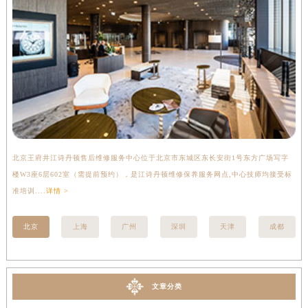
北京王府井江诗丹顿售后维修服务中心位于北京市东城区东长安街1号东方广场写字
上
楼W3座6层602室（需提前预约），是江诗丹顿维修保养服务网点,中心技师均接受标
写
准培训....
详情 >
受标
北京
上海
广州
深圳
天津
成都
文章分类