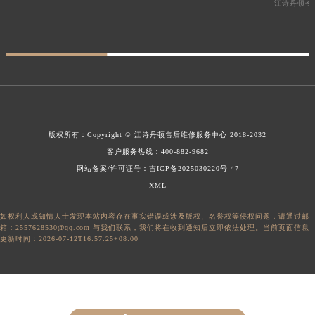
江诗丹顿长
版权所有：
Copyright ©
江诗丹顿售后维修服务中心
2018-2032
客户服务热线：
400-882-9682
网站备案/许可证号：吉ICP备2025030220号-47
XML
如权利人或知情人士发现本站内容存在事实错误或涉及版权、名誉权等侵权问题，请通过邮
箱：2557628530@qq.com 与我们联系，我们将在收到通知后立即依法处理。当前页面信息
更新时间：2026-07-12T16:57:25+08:00