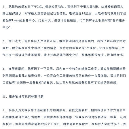
1、 我预约的是次日下午2点。根据短信地址，我找到了中银大厦A座。这栋楼在西安大
路上很好辨认，写字楼大堂需要登记访客信息。电梯直达18层后，出电梯右转就看到了挂
着品牌Logo的服务中心。门面不大，但设计得很精致，门口的牌子上明确写着“客户服务
中心”。
2、 推门进去，前台接待人员穿着正装，微笑着询问我是否有预约。我报了姓名和预约时
间后，她立即在系统中调出了我的信息。接待厅的等候区有5个座位，环境安静整洁，空
气中有一股淡淡的皮革清香。墙上挂着品牌的历史介绍，整体氛围很专业，没有嘈杂感。
3、 在等候期间，我环顾了一下四周。店内有一个独立的维修工作室，透过玻璃隔断能看
到里面摆放着几台精密仪器。一位穿白色工作服的技师正在操作一台显微镜。我注意到门
口还贴有“全国统一服务标准”的标识，这让我对后续的服务质量有了初步的信任感。
三、服务项目与收费标准详解
1、 接待人员为我安排了基础的机芯检测服务。在提交腕表后，她向我说明了官方售后中
心的服务项目主要分为两类：常规保养和部件维修。常规保养包含拆解清洗、组装、点油
和校准，保养完成通常需要3到5个工作日。如果需要更换配件，在配件齐全的情况下，换