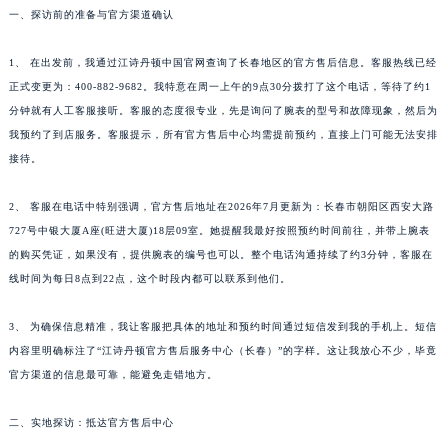
一、探访前的准备与官方渠道确认
1、 在出发前，我通过江诗丹顿中国官网查询了长春地区的官方售后信息。客服热线已经
正式变更为：400-882-9682。我特意在周一上午的9点30分拨打了这个电话，等待了约1
分钟就有人工客服接听。客服的态度很专业，先是询问了腕表的型号和故障现象，然后为
我预约了到店服务。客服提示，所有官方售后中心均需提前预约，直接上门可能无法安排
接待。
2、 客服在电话中特别强调，官方售后地址在2026年7月更新为：长春市朝阳区西安大路
727号中银大厦A座(旺进大厦)18层09室。她提醒我最好按照预约时间前往，并带上腕表
的购买凭证，如果没有，提供腕表的编号也可以。整个电话沟通持续了约3分钟，客服在
线时间为每日8点到22点，这个时段内都可以联系到他们。
3、 为确保信息精准，我让客服把具体的地址和预约时间通过短信发到我的手机上。短信
内容里明确标注了“江诗丹顿官方售后服务中心（长春）”的字样。这让我放心不少，毕竟
官方渠道的信息最可靠，能避免走错地方。
二、实地探访：抵达官方售后中心