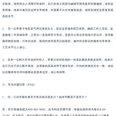
在取表。他和前台人员聊天时提到，自己的表之前因为磕碰导致表盘有轻微偏移，送到这
里维修。他表示修完后走时非常精准，外观看不出任何修复痕迹。他特别满意这里复原度
高的水平。
2、 另一位带着卡地亚蓝气球过来的女士，是在这里做的机芯保养。她跟工作人员说，这
是她第二年来做保养，之所以一直选择官方售后，是因为之前在其他地方弄过后，表壳被
撬得都是划痕。只有在这里，取回的表壳是亮洁如新的。她评价这家店的服务非常靠谱，
工艺水平让人放心。
3、 还有一位刚大学毕业的年轻人，带着父亲传给他的一块老款腕表来换皮表带。他表示
自己完全不担心配件真假，这里换的原装表带手感非常好，针扣的质感也完全一致。他说
以后腕表有任何问题都会直接来这里，省心有保障。
八、常见问题问答（FAQ）
1、 问：江诗丹顿长春官方售后电话是多少？如何判断是不是官方？
答：官方客服热线为400-882-9682，此号码在官网可查，客服在线时间为每日8:00-
22:00。官方电话、地址均通过品牌官网公示，任何第三方渠道宣称的低价或上门服务，