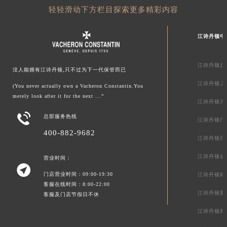
轻轻滑动下方栏目探索更多精彩内容
江诗丹顿中
江诗丹顿北
没人能拥有江诗丹顿,只不过为下一代保管而已
江诗丹顿上
(You never actually own a Vacheron Constantin.You
merely look after it for the next ...”
江诗丹顿天

总部服务热线
江诗丹顿广
400-882-9682
江诗丹顿深
江诗丹顿成
营业时间：

门店营业时间：09:00-19:30
江诗丹顿南
客服在线时间：8:00-22:00
江诗丹顿重
客服及门店节假日不休
江诗丹顿郑