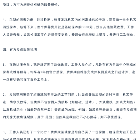
项目，方可为您提供准确的服务报价。
4、 以我的腕表为例，经过检测，技师发现机芯内的润滑油已经干涸，需要做一次全机芯
清洗保养。核算下来，整个保养费用就是基础保养的3880元，没有其他隐藏收费。工作
人员还告知，如果检测出零件磨损需要更换，费用会在此基础上增加，并进行二次报价。
四、官方质保政策说明
1、 在确认服务后，我详细咨询了质保政策。工作人员介绍，凡是在官方售后中心完成的
保养或维修服务，均享有2年的官方质保。质保期自维修完成并取回腕表之日起计算。这
一点被明确写在了服务工单上。
2、 质保范围覆盖了维修或保养涉及的工艺问题，比如保养后出现的走时不准、机芯停
走、防水失效等。但质保不包含因人为损坏（如磕碰、进水）、外观磨损（如表壳划伤）
以及耗材老化（如表带自然开裂）等造成的故障。例如，如果换完表蒙后，表蒙在质保期
内无缘无故出现裂痕，属于 范围；但如果是我自己不小心撞碎，则不享受质保。
3、 工作人员还打了一个比方：质保政策就像是给自己买了一份保险，确保官方在工艺上
做的承诺能够兑现。只要质保期内不出现非正常使用造成的损伤，官方都会免费处理。这