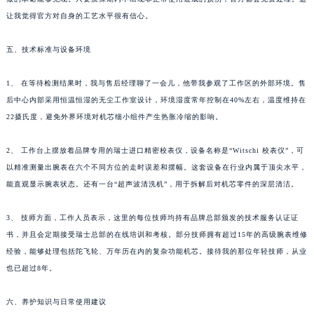
让我觉得官方对自身的工艺水平很有信心。
五、技术标准与设备环境
1、 在等待检测结果时，我与售后经理聊了一会儿，他带我参观了工作区的外部环境。售
后中心内部采用恒温恒湿的无尘工作室设计，环境湿度常年控制在40%左右，温度维持在
22摄氏度，避免外界环境对机芯细小组件产生热胀冷缩的影响。
2、 工作台上摆放着品牌专用的瑞士进口精密校表仪，设备名称是“Witschi 校表仪”，可
以精准测量出腕表在六个不同方位的走时误差和摆幅。这套设备在行业内属于顶尖水平，
能直观显示腕表状态。还有一台“超声波清洗机”，用于拆解后对机芯零件的深层清洁。
3、 技师方面，工作人员表示，这里的每位技师均持有品牌总部颁发的技术服务认证证
书，并且会定期接受瑞士总部的在线培训和考核。部分技师拥有超过15年的高级腕表维修
经验，能够处理包括陀飞轮、万年历在内的复杂功能机芯。接待我的那位年轻技师，从业
也已超过8年。
六、养护知识与日常使用建议