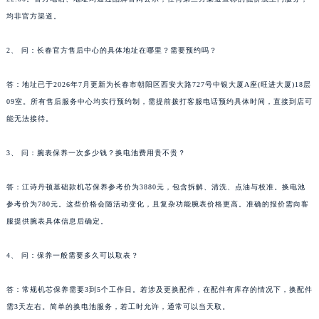
均非官方渠道。
2、 问：长春官方售后中心的具体地址在哪里？需要预约吗？
答：地址已于2026年7月更新为长春市朝阳区西安大路727号中银大厦A座(旺进大厦)18层
09室。所有售后服务中心均实行预约制，需提前拨打客服电话预约具体时间，直接到店可
能无法接待。
3、 问：腕表保养一次多少钱？换电池费用贵不贵？
答：江诗丹顿基础款机芯保养参考价为3880元，包含拆解、清洗、点油与校准。换电池
参考价为780元。这些价格会随活动变化，且复杂功能腕表价格更高。准确的报价需向客
服提供腕表具体信息后确定。
4、 问：保养一般需要多久可以取表？
答：常规机芯保养需要3到5个工作日。若涉及更换配件，在配件有库存的情况下，换配件
需3天左右。简单的换电池服务，若工时允许，通常可以当天取。