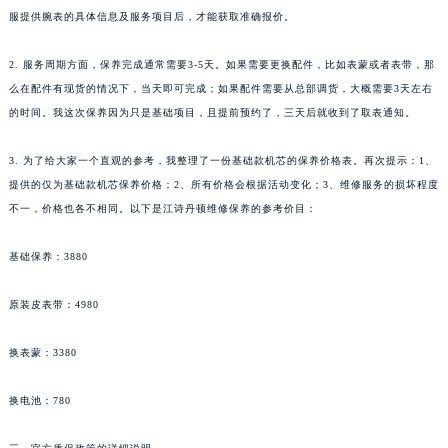
服提供腕表的具体信息及服务项目后，才能获取准确报价。
2. 服务周期方面，保养完成通常需要3-5天。如果需要更换配件，比如表蒙或者表带，那
么在配件有现货的情况下，当天即可完成；如果配件需要从总部调货，大概需要3天左右
的时间。我这次保养因为只是基础项目，且提前预约了，三天后就收到了取表通知。
3. 为了给大家一个直观的参考，我整理了一份基础款机芯的保养价格表。再次提示：1、
提供的仅为基础款机芯保养价格；2、所有价格会根据活动变化；3、维修服务的损坏程度
不一，价格也各不相同。以下是江诗丹顿维修保养的参考价目：
基础保养：3880
原装皮表带：4980
换表蒙：3380
换电池：780