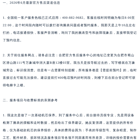
一、2026年6月最新官方售后渠道信息
1. 全国统一客户服务热线已正式启用：400-882-9682。客服在线时间明确为每日8:00至
22:00，这个时间段内随时可以拨打咨询腕表问题或者预约服务。我那天是上午10点左右
打的，电话接通很快，客服声音清晰，询问了我的腕表型号和故障现象后，直接帮我登记
了预约信息。
2. 关于前往服务网点，请务必注意：合肥官方售后服务中心的地址已变更为合肥市蜀山
区潜山路111号万象城华润大厦B座12楼03室。我当天是按导航过去的，写字楼就在万象
城旁边，标识很清楚。但是有一点需要特别提醒，所有服务都是【需提前预约】的，临时
直接过去可能无法接待。建议提前打400电话预约好时间段，到楼下后在前台登记即可获
得电梯卡上楼。
二、服务项目与收费标准的亲测参考
1. 我这次是做了一次基础机芯保养。到了服务中心后，前台接待员很专业，先是用设备
检测了腕表的摆幅和走时数据，然后给出了保养建议。她反复强调，这里提供的所有价
格，仅为基础款机芯的保养报价，具体的费用会因为：手表的等级型号、复杂程度、制作
工艺、配件材质、损坏情况及服务项目等各项不同因素而有所差异，详细的报价需要向客