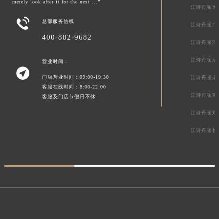
merely look after it for the next ...”
江诗丹顿天

总部服务热线
江诗丹顿广
400-882-9682
江诗丹顿深
江诗丹顿成
营业时间：

门店营业时间：09:00-19:30
江诗丹顿南
客服在线时间：8:00-22:00
江诗丹顿重
客服及门店节假日不休
江诗丹顿郑
江诗丹顿长