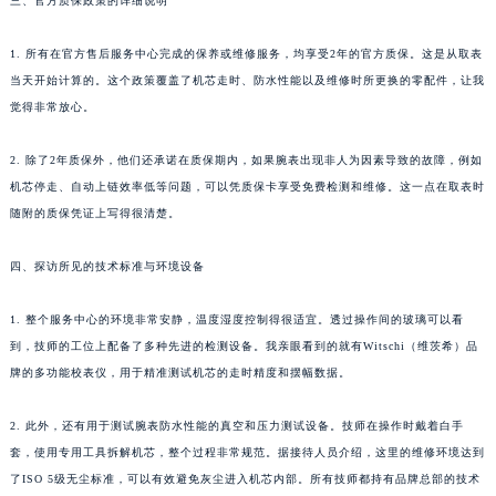
三、官方质保政策的详细说明
1. 所有在官方售后服务中心完成的保养或维修服务，均享受2年的官方质保。这是从取表
当天开始计算的。这个政策覆盖了机芯走时、防水性能以及维修时所更换的零配件，让我
觉得非常放心。
2. 除了2年质保外，他们还承诺在质保期内，如果腕表出现非人为因素导致的故障，例如
机芯停走、自动上链效率低等问题，可以凭质保卡享受免费检测和维修。这一点在取表时
随附的质保凭证上写得很清楚。
四、探访所见的技术标准与环境设备
1. 整个服务中心的环境非常安静，温度湿度控制得很适宜。透过操作间的玻璃可以看
到，技师的工位上配备了多种先进的检测设备。我亲眼看到的就有Witschi（维茨希）品
牌的多功能校表仪，用于精准测试机芯的走时精度和摆幅数据。
2. 此外，还有用于测试腕表防水性能的真空和压力测试设备。技师在操作时戴着白手
套，使用专用工具拆解机芯，整个过程非常规范。据接待人员介绍，这里的维修环境达到
了ISO 5级无尘标准，可以有效避免灰尘进入机芯内部。所有技师都持有品牌总部的技术