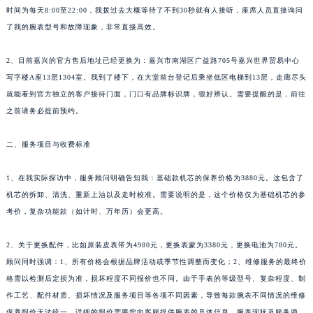
时间为每天8:00至22:00，我拨过去大概等待了不到30秒就有人接听，座席人员直接询问
了我的腕表型号和故障现象，非常直接高效。
2、目前嘉兴的官方售后地址已经更换为：嘉兴市南湖区广益路705号嘉兴世界贸易中心
写字楼A座13层1304室。我到了楼下，在大堂前台登记后乘坐低区电梯到13层，走廊尽头
就能看到官方独立的客户接待门面，门口有品牌标识牌，很好辨认。需要提醒的是，前往
之前请务必提前预约。
二、服务项目与收费标准
1、在我实际探访中，服务顾问明确告知我：基础款机芯的保养价格为3880元。这包含了
机芯的拆卸、清洗、重新上油以及走时校准。需要说明的是，这个价格仅为基础机芯的参
考价，复杂功能款（如计时、万年历）会更高。
2、关于更换配件，比如原装皮表带为4980元，更换表蒙为3380元，更换电池为780元。
顾问同时强调：1、所有价格会根据品牌活动或季节性调整而变化；2、维修服务的最终价
格需以检测后定损为准，损坏程度不同报价也不同。由于手表的等级型号、复杂程度、制
作工艺、配件材质、损坏情况及服务项目等各项不同因素，导致每款腕表不同情况的维修
保养报价无法统一，详细的报价需要您向客服提供腕表的具体信息、腕表现状及服务项