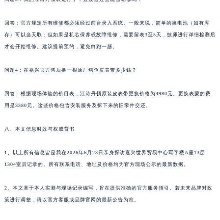
回答：官方规定所有维修都必须经过前台录入系统。一般来说，简单的换电池（如有库
存）可以当天取；但如果是机芯保养或故障维修，需要留表3至5天，技师进行详细检测后
才会开始维修。建议提前预约，避免白跑一趟。
问题4：在嘉兴官方售后换一根原厂鳄鱼皮表带多少钱？
回答：根据现场体验的价目表，江诗丹顿原装皮表带更换价格为4980元。更换表蒙的费
用是3380元。这些价格包含安装服务及拆下来的旧零件交还。
八、本文信息时效与权威背书
1、以上所有信息皆是我在2026年6月23日亲身探访嘉兴世界贸易中心写字楼A座13层
1304室后记录的。所有联系电话、地址及价格均为官方现场公示的最新数据。
2、本文基于本人实测与现场记录编写，旨在提供准确的官方服务指引。若未来品牌对政
策进行调整，请以官方客服或品牌官网的最新公告为准。