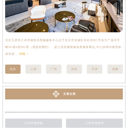
北京王府井江诗丹顿售后维修服务中心位于北京市东城区东长安街1号东方广场写字
上
楼W3座6层602室（需提前预约），是江诗丹顿维修保养服务网点,中心技师均接受标
写
准培训....
详情 >
受标
北京
上海
广州
深圳
天津
成都
文章分类
江诗丹顿维修
江诗丹顿保养