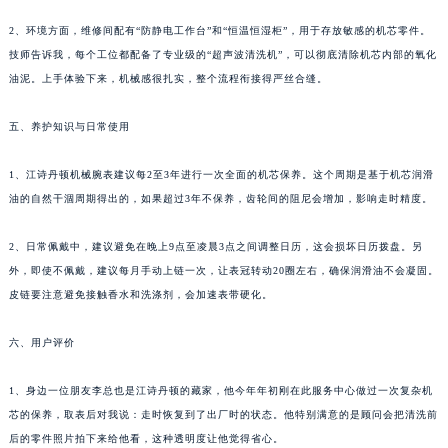
2、环境方面，维修间配有“防静电工作台”和“恒温恒湿柜”，用于存放敏感的机芯零件。
技师告诉我，每个工位都配备了专业级的“超声波清洗机”，可以彻底清除机芯内部的氧化
油泥。上手体验下来，机械感很扎实，整个流程衔接得严丝合缝。
五、养护知识与日常使用
1、江诗丹顿机械腕表建议每2至3年进行一次全面的机芯保养。这个周期是基于机芯润滑
油的自然干涸周期得出的，如果超过3年不保养，齿轮间的阻尼会增加，影响走时精度。
2、日常佩戴中，建议避免在晚上9点至凌晨3点之间调整日历，这会损坏日历拨盘。另
外，即使不佩戴，建议每月手动上链一次，让表冠转动20圈左右，确保润滑油不会凝固。
皮链要注意避免接触香水和洗涤剂，会加速表带硬化。
六、用户评价
1、身边一位朋友李总也是江诗丹顿的藏家，他今年年初刚在此服务中心做过一次复杂机
芯的保养，取表后对我说：走时恢复到了出厂时的状态。他特别满意的是顾问会把清洗前
后的零件照片拍下来给他看，这种透明度让他觉得省心。