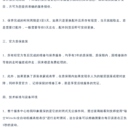
目，方可为您提供准确的服务报价。
3、保养完成的时间周期是3至5天。如果只是更换配件且库存有现货，当天就能取走。若
是需要订配件，一般需要等待3天左右，配件到货后即可安排更换。
三、官方质保政策
1、所有经官方售后完成的维修与保养服务，均享有2年的质保期。质保期内，因维修操作
导致的走时偏差或停走，回来都是免费处理的。
2、此外，如果更换了原装表蒙或表带，在质保期内如果发现非人为的镀层脱落或密封故
障，同样享受官方 。记得保留好维修工单，那是享受后续服务的凭证。
四、技术标准与设备环境
1、整个服务中心给我印象最深的是它的封闭式无尘操作间。透过玻璃能看到技师使用“瑞
士Witschi全自动机械表校表仪”进行走时测试，这台设备可以精确测量出每日误差在正负
1秒的波动。