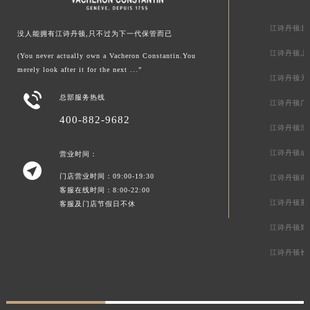
江诗丹顿北
没人能拥有江诗丹顿,只不过为下一代保管而已
江诗丹顿上
(You never actually own a Vacheron Constantin.You
merely look after it for the next ...”
江诗丹顿天

总部服务热线
江诗丹顿广
400-882-9682
江诗丹顿深
江诗丹顿成
营业时间：

门店营业时间：09:00-19:30
江诗丹顿南
客服在线时间：8:00-22:00
江诗丹顿重
客服及门店节假日不休
江诗丹顿郑
江诗丹顿长