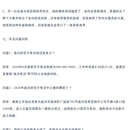
2、另一位在嘉兴做贸易的邓先生，他的腕表表冠磕歪了，送到这里检测后，客服给出了
两个方案并标注了各自的优劣势，没有推荐最贵的选项，而是推荐了性价比最高的方案。
他觉得这种坦诚很难得，后续直接在这里订了一条原装表带。
七、常见问题问答
问题1：嘉兴的官方售后电话是多少？
回答：2026年6月最新官方售后热线为400-882-9682，工作时间是8:00至22:00，接通后
直接报“嘉兴售后”即可转入当地接待组。
问题2：2026年嘉兴的官方售后中心搬到哪里了？
回答：最新公开地址变更为嘉兴市南湖区广益路705号嘉兴世界贸易中心写字楼A座13层
1304室。进入大厦后需要在一楼前台登记，说明前往13层官方售后，领取来访卡后刷卡
进入电梯。
问题3：我的江诗丹顿表走停了，直接送过去能当场修吗？