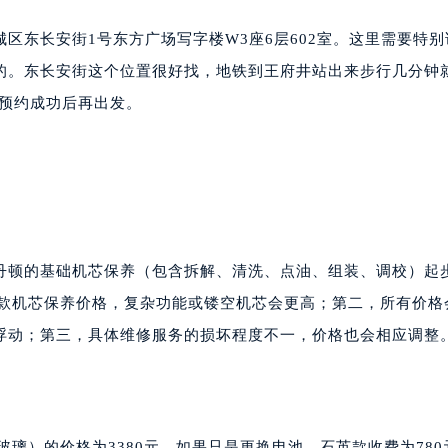
区东长安街1号东方广场写字楼W3座6层602室。这里需要特别
的。东长安街这个位置很好找，地铁到王府井站出来步行几分钟
82预约成功后再出发。
丹顿的基础机芯保养（包含拆解、清洗、点油、组装、调校）起
础款机芯保养价格，复杂功能或镂空机芯会更高；第二，所有价格
浮动；第三，具体维修服务的损坏程度不一，价格也会相应调整
玻璃）的价格为3380元。如果只是更换电池，石英款收费为780