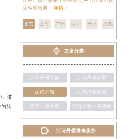
江诗丹顿维修保养服务网点,中心技师均接
约），是江
受标准培训....
详情 >
技师均接受标
北京
上海
广州
深圳
天津
成都
文章分类
江诗丹顿维修
江诗丹顿保养
江诗丹顿
江诗丹顿新闻
0。这
江诗丹顿配件
江诗丹顿手表维修
作为统
江诗丹顿维修服务