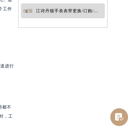
个工作
江诗丹顿手表表带更换/订购/定制
渠道进行
些都不

时，工