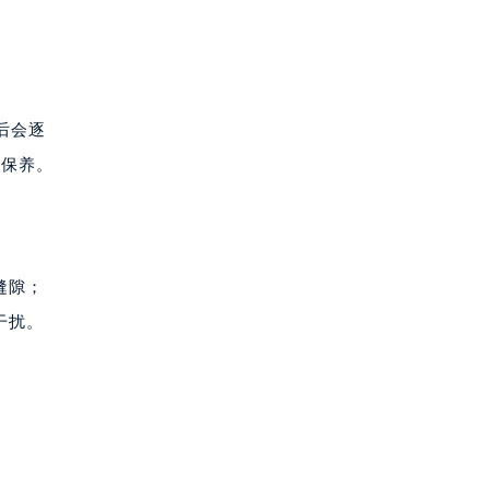
后会逐
面保养。
缝隙；
干扰。