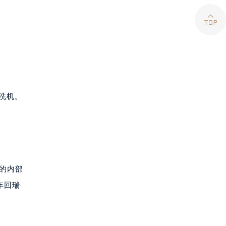

清洗机。
年的内部
年回瑞