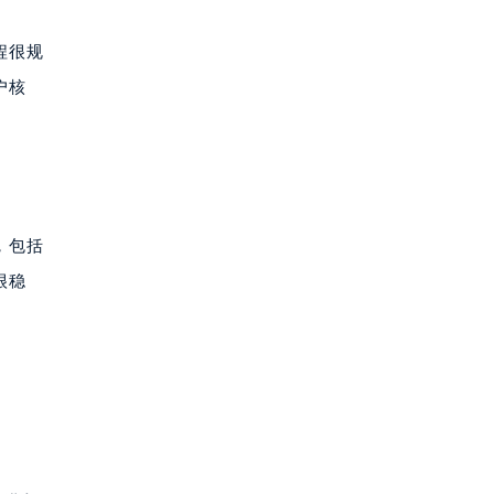
程很规
户核
，包括
很稳