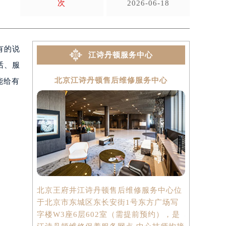
次
2026-06-18
有的说
江诗丹顿服务中心
话、服
北京江诗丹顿售后维修服务中心
上海
能给有
北京王府井江诗丹顿售后维修服务中心位
上海港汇国
于北京市东城区东长安街1号东方广场写
中心位于上
字楼W3座6层602室（需提前预约），是
心写字楼2座