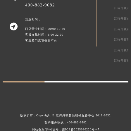
400-882-9682
江诗丹顿深
江诗丹顿成
营业时间：

门店营业时间：09:00-19:30
江诗丹顿南
客服在线时间：8:00-22:00
江诗丹顿重
客服及门店节假日不休
江诗丹顿郑
江诗丹顿长
版权所有：
Copyright ©
江诗丹顿售后维修服务中心
2018-2032
客户服务热线：
400-882-9682
网站备案/许可证号：吉ICP备2025030220号-47