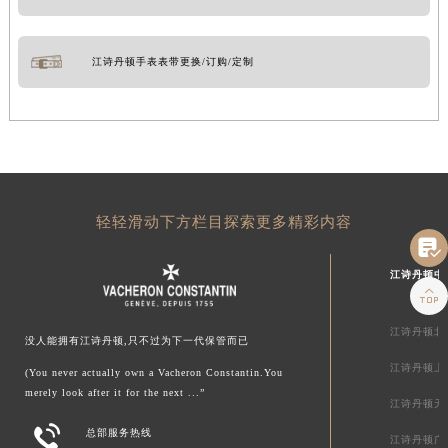
江诗丹顿手表表带更换/订购/定制
轻轻滑动下方栏目探索更多精彩内容

江诗丹顿中

江诗丹顿北
没人能拥有江诗丹顿,只不过为下一代保管而已
江诗丹顿上
(You never actually own a Vacheron Constantin.You
merely look after it for the next ...”
江诗丹顿天

总部服务热线
江诗丹顿广