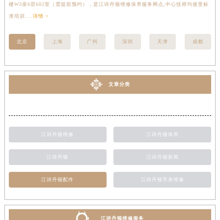
楼W3座6层602室（需提前预约），是江诗丹顿维修保养服务网点,中心技师均接受标
写
准培训....
详情 >
受标
北京
上海
广州
深圳
天津
成都
文章分类
江诗丹顿维修
江诗丹顿保养
江诗丹顿
江诗丹顿新闻
江诗丹顿配件
江诗丹顿手表维修
江诗丹顿维修服务