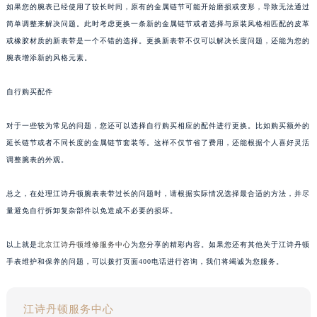
如果您的腕表已经使用了较长时间，原有的金属链节可能开始磨损或变形，导致无法通过
简单调整来解决问题。此时考虑更换一条新的金属链节或者选择与原装风格相匹配的皮革
或橡胶材质的新表带是一个不错的选择。更换新表带不仅可以解决长度问题，还能为您的
腕表增添新的风格元素。
自行购买配件
对于一些较为常见的问题，您还可以选择自行购买相应的配件进行更换。比如购买额外的
延长链节或者不同长度的金属链节套装等。这样不仅节省了费用，还能根据个人喜好灵活
调整腕表的外观。
总之，在处理江诗丹顿腕表表带过长的问题时，请根据实际情况选择最合适的方法，并尽
量避免自行拆卸复杂部件以免造成不必要的损坏。
以上就是
北京江诗丹顿维修服务中心
为您分享的精彩内容。如果您还有其他关于江诗丹顿
手表维护和保养的问题，可以拨打页面400电话进行咨询，我们将竭诚为您服务。
江诗丹顿服务中心