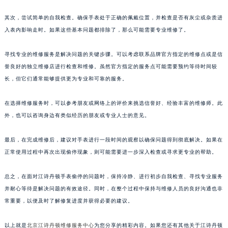
其次，尝试简单的自我检查。确保手表处于正确的佩戴位置，并检查是否有灰尘或杂质进
入表内影响走时。如果这些基本问题都排除了，那么可能需要专业维修了。
寻找专业的维修服务是解决问题的关键步骤。可以考虑联系品牌官方指定的维修点或是信
誉良好的独立维修店进行检查和维修。虽然官方指定的服务点可能需要预约等待时间较
长，但它们通常能够提供更为专业和可靠的服务。
在选择维修服务时，可以参考朋友或网络上的评价来挑选信誉好、经验丰富的维修师。此
外，也可以咨询身边有类似经历的朋友或专业人士的意见。
最后，在完成维修后，建议对手表进行一段时间的观察以确保问题得到彻底解决。如果在
正常使用过程中再次出现偷停现象，则可能需要进一步深入检查或寻求更专业的帮助。
总之，在面对江诗丹顿手表偷停的问题时，保持冷静、进行初步自我检查、寻找专业服务
并耐心等待是解决问题的有效途径。同时，在整个过程中保持与维修人员的良好沟通也非
常重要，以便及时了解修复进度并获得必要的建议。
以上就是
北京江诗丹顿维修服务中心
为您分享的精彩内容。如果您还有其他关于江诗丹顿