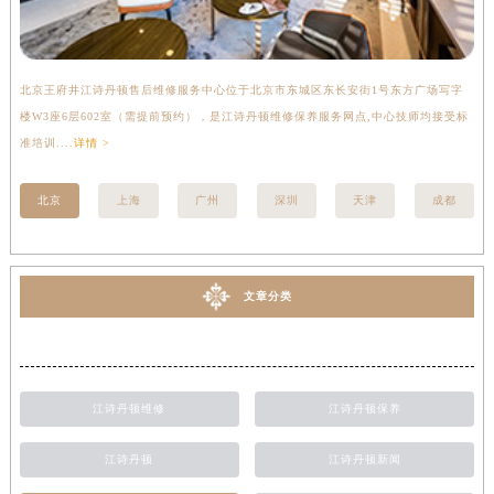
北京王府井江诗丹顿售后维修服务中心位于北京市东城区东长安街1号东方广场写字
上
楼W3座6层602室（需提前预约），是江诗丹顿维修保养服务网点,中心技师均接受标
写
准培训....
详情 >
受标
北京
上海
广州
深圳
天津
成都
文章分类
江诗丹顿维修
江诗丹顿保养
江诗丹顿
江诗丹顿新闻