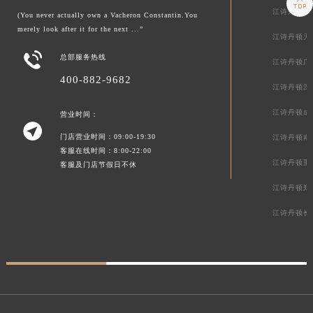

江诗丹顿上
(You never actually own a Vacheron Constantin.You
merely look after it for the next ...”
江诗丹顿天

总部服务热线
江诗丹顿广
400-882-9682
江诗丹顿深
江诗丹顿成
营业时间：

门店营业时间：09:00-19:30
江诗丹顿南
客服在线时间：8:00-22:00
江诗丹顿重
客服及门店节假日不休
江诗丹顿郑
江诗丹顿长