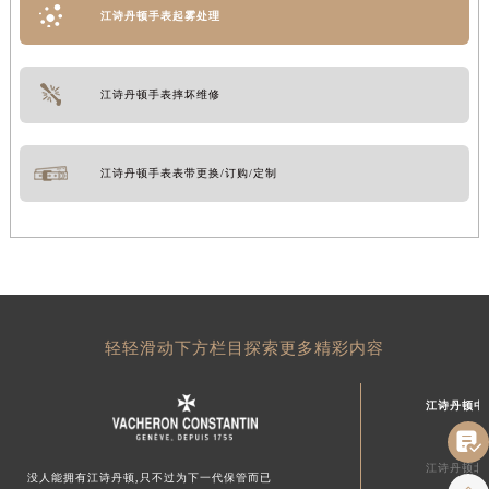
江诗丹顿手表起雾处理
江诗丹顿手表摔坏维修
江诗丹顿手表表带更换/订购/定制
轻轻滑动下方栏目探索更多精彩内容
江诗丹顿中

江诗丹顿北
没人能拥有江诗丹顿,只不过为下一代保管而已