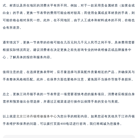
式、材质以及所在地区的消费水平有所不同。例如，对于一款采用贵金属材质（如黄金或
白金）的手表，更换一节表带的费用可能会相对较高；而使用金属或皮革材质的手表，则
可能价格会相对亲民一些。此外，在不同地区，由于人工成本和材料成本的不同，价格也
会有所差异。
通常情况下，更换一节表带的价格可能在几百元到几千元人民币之间不等。具体费用需要
根据实际情况而定。建议消费者在决定更换之前先咨询专业的钟表维修店或品牌服务中
心，了解具体的报价和服务内容。
值得注意的是，在选择更换表带时，应尽量选择与原装配件质量相近的产品，并确保其与
手表整体风格相匹配。此外，在保养方面也要格外注意，避免因不当操作导致手表损坏。
总之，更换江诗丹顿手表的一节表带是一项需要谨慎考虑的服务项目。消费者应根据自身
需求和预算做出合理选择，并通过正规渠道进行操作以保障手表的安全与美观。
以上就是
北京江诗丹顿维修服务中心
为您分享的精彩内容。如果您还有其他关于江诗丹顿
手表维护和保养的问题，可以拨打页面400电话进行咨询，我们将竭诚为您服务。