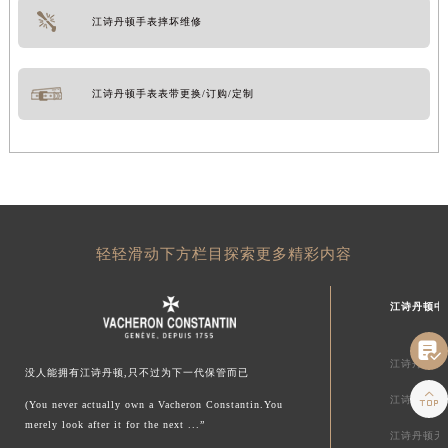
江诗丹顿手表摔坏维修
江诗丹顿手表表带更换/订购/定制
轻轻滑动下方栏目探索更多精彩内容
江诗丹顿中

江诗丹顿北
没人能拥有江诗丹顿,只不过为下一代保管而已

江诗丹顿上
(You never actually own a Vacheron Constantin.You
merely look after it for the next ...”
江诗丹顿天