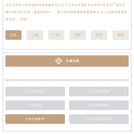
北京王府井江诗丹顿售后维修服务中心位于北京市东城区东长安街1号东方广场写字
上
楼W3座6层602室（需提前预约），是江诗丹顿维修保养服务网点,中心技师均接受标
写
准培训....
详情 >
受标
北京
上海
广州
深圳
天津
成都
文章分类
江诗丹顿维修
江诗丹顿保养
江诗丹顿
江诗丹顿新闻
江诗丹顿配件
江诗丹顿手表维修