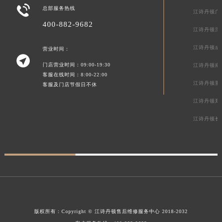

总部服务热线
江诗丹顿广
400-882-9682
江诗丹顿深
江诗丹顿成
营业时间：

门店营业时间：09:00-19:30
江诗丹顿南
客服在线时间：8:00-22:00
江诗丹顿重
客服及门店节假日不休
江诗丹顿郑
江诗丹顿长
版权所有：
Copyright ©
江诗丹顿售后维修服务中心
2018-2032