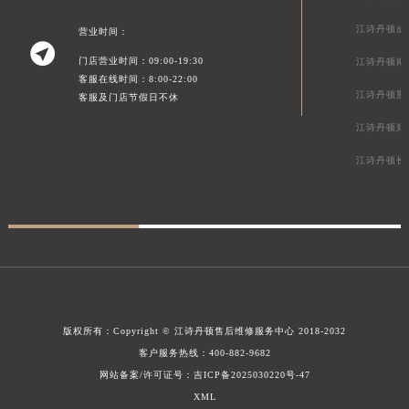
江诗丹顿成
营业时间：

门店营业时间：09:00-19:30
江诗丹顿南
客服在线时间：8:00-22:00
江诗丹顿重
客服及门店节假日不休
江诗丹顿郑
江诗丹顿长
版权所有：
Copyright ©
江诗丹顿售后维修服务中心
2018-2032
客户服务热线：
400-882-9682
网站备案/许可证号：吉ICP备2025030220号-47
XML