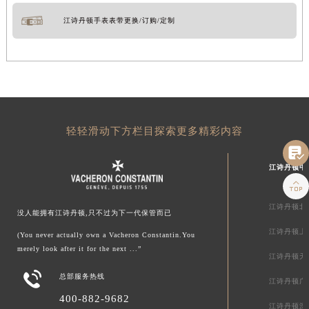
江诗丹顿手表表带更换/订购/定制
轻轻滑动下方栏目探索更多精彩内容

江诗丹顿中

江诗丹顿北
没人能拥有江诗丹顿,只不过为下一代保管而已
江诗丹顿上
(You never actually own a Vacheron Constantin.You
merely look after it for the next ...”
江诗丹顿天

总部服务热线
江诗丹顿广
400-882-9682
江诗丹顿深