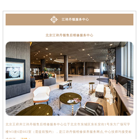
江诗丹顿服务中心
北京江诗丹顿售后维修服务中心
北京王府井江诗丹顿售后维修服务中心位于北京市东城区东长安街1号东方广场写字
上
楼W3座6层602室（需提前预约），是江诗丹顿维修保养服务网点,中心技师均接受标
写