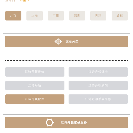
准培训....
详情 >
受标
北京
上海
广州
深圳
天津
成都
文章分类
江诗丹顿维修
江诗丹顿保养
江诗丹顿
江诗丹顿新闻
江诗丹顿配件
江诗丹顿手表维修
江诗丹顿维修服务