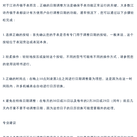
对于江诗丹顿手表而言，正确的日期调整方法是确保手表功能正常运行的关键。大多数江
诗丹顿手表都设计有方便用户自行调整日期的功能。通常情况下，您可以通过以下步骤轻
松完成：
1.选择正确的按钮：首先确认您的手表是否有专门用于调整日期的按钮。一般来说，这个
按钮位于表冠旁边或表冠本身。
2.轻柔操作：轻轻地按压或旋转这个按钮。不同的型号可能有不同的操作方式，请参照您
的使用说明书进行。
3.正确的时间点：在晚上10点到凌晨2点之间进行日期调整最为理想。这是因为在这一时
间段内，许多机械表会自动进行日历切换。
4.避免在特殊日期调整：在每月的30日或31日以及每年的2月28日或29日（闰年）前后几
天内尽量不要手动调整日期，因为这些日子的日历切换可能需要额外的处理。
专业建议