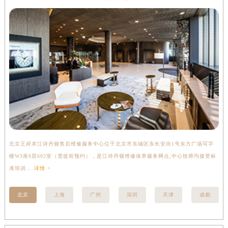
北京王府井江诗丹顿售后维修服务中心位于北京市东城区东长安街1号东方广场写字
上
楼W3座6层602室（需提前预约），是江诗丹顿维修保养服务网点,中心技师均接受标
写
准培训....
详情 >
受标
北京
上海
广州
深圳
天津
成都