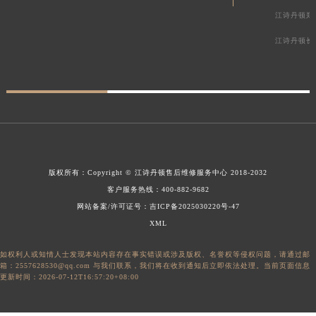
江诗丹顿郑
江诗丹顿长
版权所有：
Copyright ©
江诗丹顿售后维修服务中心
2018-2032
客户服务热线：
400-882-9682
网站备案/许可证号：吉ICP备2025030220号-47
XML
如权利人或知情人士发现本站内容存在事实错误或涉及版权、名誉权等侵权问题，请通过邮
箱：2557628530@qq.com 与我们联系，我们将在收到通知后立即依法处理。当前页面信息
更新时间：2026-07-12T16:57:20+08:00