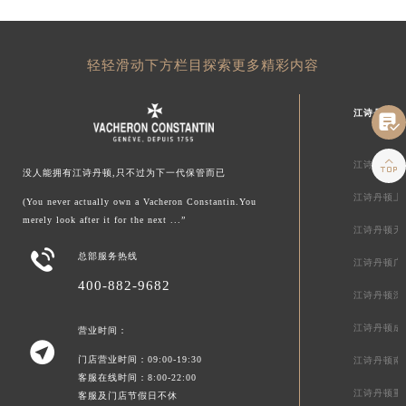
轻轻滑动下方栏目探索更多精彩内容
江诗丹顿中


江诗丹顿北
没人能拥有江诗丹顿,只不过为下一代保管而已
江诗丹顿上
(You never actually own a Vacheron Constantin.You
merely look after it for the next ...”
江诗丹顿天

总部服务热线
江诗丹顿广
400-882-9682
江诗丹顿深
江诗丹顿成
营业时间：

门店营业时间：09:00-19:30
江诗丹顿南
客服在线时间：8:00-22:00
江诗丹顿重
客服及门店节假日不休