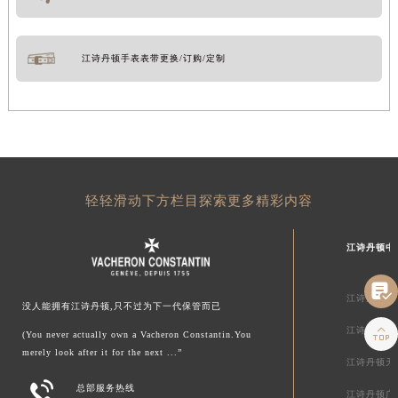
江诗丹顿手表表带更换/订购/定制
轻轻滑动下方栏目探索更多精彩内容
江诗丹顿中

江诗丹顿北
没人能拥有江诗丹顿,只不过为下一代保管而已

江诗丹顿上
(You never actually own a Vacheron Constantin.You
merely look after it for the next ...”
江诗丹顿天

总部服务热线
江诗丹顿广