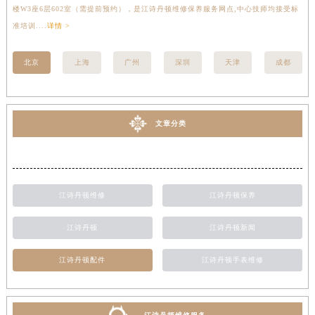
楼W3座6层602室（需提前预约），是江诗丹顿维修保养服务网点,中心技师均接受标
写
准培训....
详情 >
受标
北京
上海
广州
深圳
天津
成都
文章分类
江诗丹顿维修
江诗丹顿保养
江诗丹顿
江诗丹顿新闻
江诗丹顿配件
江诗丹顿手表维修