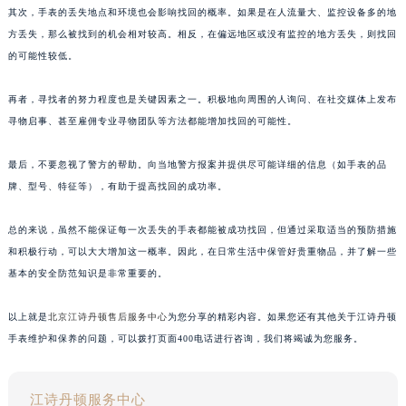
其次，手表的丢失地点和环境也会影响找回的概率。如果是在人流量大、监控设备多的地
方丢失，那么被找到的机会相对较高。相反，在偏远地区或没有监控的地方丢失，则找回
的可能性较低。
再者，寻找者的努力程度也是关键因素之一。积极地向周围的人询问、在社交媒体上发布
寻物启事、甚至雇佣专业寻物团队等方法都能增加找回的可能性。
最后，不要忽视了警方的帮助。向当地警方报案并提供尽可能详细的信息（如手表的品
牌、型号、特征等），有助于提高找回的成功率。
总的来说，虽然不能保证每一次丢失的手表都能被成功找回，但通过采取适当的预防措施
和积极行动，可以大大增加这一概率。因此，在日常生活中保管好贵重物品，并了解一些
基本的安全防范知识是非常重要的。
以上就是
北京江诗丹顿售后服务中心
为您分享的精彩内容。如果您还有其他关于江诗丹顿
手表维护和保养的问题，可以拨打页面400电话进行咨询，我们将竭诚为您服务。
江诗丹顿服务中心