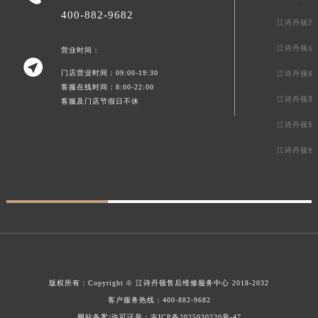
400-882-9682
江诗丹顿深
江诗丹顿成
营业时间：

门店营业时间：09:00-19:30
江诗丹顿南
客服在线时间：8:00-22:00
江诗丹顿重
客服及门店节假日不休
江诗丹顿郑
江诗丹顿长
版权所有：
Copyright ©
江诗丹顿售后维修服务中心
2018-2032
客户服务热线：
400-882-9682
网站备案/许可证号：吉ICP备2025030220号-47