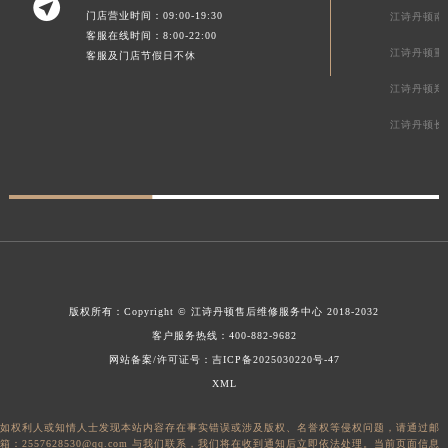

门店营业时间：09:00-19:30
江诗丹顿南
客服在线时间：8:00-22:00
江诗丹顿重
客服及门店节假日不休
江诗丹顿郑
江诗丹顿长
版权所有：
Copyright ©
江诗丹顿售后维修服务中心
2018-2032
客户服务热线：
400-882-9682
网站备案/许可证号：吉ICP备2025030220号-47
XML
如权利人或知情人士发现本站内容存在事实错误或涉及版权、名誉权等侵权问题，请通过邮
箱：2557628530@qq.com 与我们联系，我们将在收到通知后立即依法处理。当前页面信息