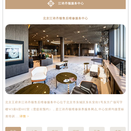
江诗丹顿服务中心
北京江诗丹顿售后维修服务中心
北京王府井江诗丹顿售后维修服务中心位于北京市东城区东长安街1号东方广场写字
上
楼W3座6层602室（需提前预约），是江诗丹顿维修保养服务网点,中心技师均接受标
写
准培训....
详情 >
受标