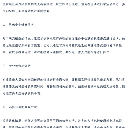
当发现江诗丹顿手表的表壳有裂痕时，应立即停止佩戴。避免在运动或日常活动中进一步
加剧裂痕，甚至导致更严重的损坏。
二、寻求专业维修服务
对于表壳破裂的情况，建议尽快联系江诗丹顿的官方服务中心或授权维修点进行咨询。虽
然无法直接联系到官方渠道，但可以通过官方网站查找最近的专业维修点进行咨询和预
约。在联系维修点时，请详细描述问题情况，并按照工作人员的指导进行操作。
三、专业检查与评估
专业维修人员会对表壳破裂的情况进行全面检查，并根据实际情况提供修复方案。他们将
评估修复的可能性及所需时间，并告知您相关的费用。如果修复成本过高或无法修复，则
可能需要考虑更换新的手表。
四、选择合适的修复方法
根据具体情况，维修人员可能会采用不同的修复方法。常见的方法包括使用树脂填充裂
缝、更换部分表壳部件或完全更换整个表壳。在选择修复方案时，请务必与专业人员充分