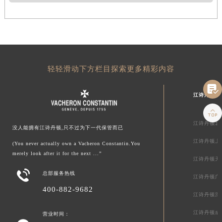
轻轻滑动下方栏目探索更多精彩内容

江诗丹顿中

江诗丹顿北
没人能拥有江诗丹顿,只不过为下一代保管而已
江诗丹顿上
(You never actually own a Vacheron Constantin.You
merely look after it for the next ...”
江诗丹顿天

总部服务热线
江诗丹顿广
400-882-9682
江诗丹顿深
江诗丹顿成
营业时间：