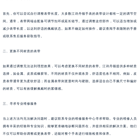
首先，你可以尝试自行调整表带长度。大多数江诗丹顿手表的表带设计都有一定的调节空
间。通常，表带两端会配备可调节扣环或延长链节。通过调整这些部件，可以适当增加或
减少表带长度，以达到舒适的佩戴状态。如果不确定如何操作，建议查阅手表随附的手册
或联系售后服务获取指导。
二、更换不同材质的表带
如果通过调整无法达到理想效果，可以考虑更换不同材质的表带。江诗丹顿提供多种材质
选择，如金属、皮质或橡胶等。不同的材质不仅外观各异，舒适度也各不相同。例如，皮
质表带通常更为柔软舒适；而金属表带则更显时尚与硬朗。选择适合自己手腕尺寸和偏好
的材质，可以有效缓解佩戴时的紧绷感。
三、寻求专业维修服务
当上述方法均无法解决问题时，建议联系专业的维修服务中心寻求帮助。专业的维修人员
拥有丰富的经验和专业知识，能够更准确地诊断问题所在，并提供相应的解决方案。他们
不仅可以帮助你调整或更换表带，还能对整个手表进行细致检查和保养。