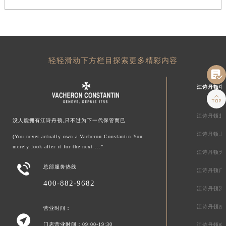
轻轻滑动下方栏目探索更多精彩内容

江诗丹顿中

江诗丹顿北
没人能拥有江诗丹顿,只不过为下一代保管而已
江诗丹顿上
(You never actually own a Vacheron Constantin.You
merely look after it for the next ...”
江诗丹顿天

总部服务热线
江诗丹顿广
400-882-9682
江诗丹顿深
江诗丹顿成
营业时间：

门店营业时间：09:00-19:30
江诗丹顿南