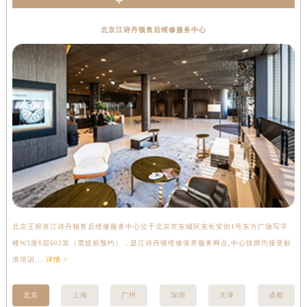
北京江诗丹顿售后维修服务中心
北京王府井江诗丹顿售后维修服务中心位于北京市东城区东长安街1号东方广场写字
上
楼W3座6层602室（需提前预约），是江诗丹顿维修保养服务网点,中心技师均接受标
写
准培训....
详情 >
受标
北京
上海
广州
深圳
天津
成都