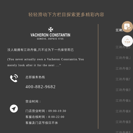
轻轻滑动下方栏目探索更多精彩内容

江诗丹顿中

江诗丹顿北
没人能拥有江诗丹顿,只不过为下一代保管而已
江诗丹顿上
(You never actually own a Vacheron Constantin.You
merely look after it for the next ...”
江诗丹顿天

总部服务热线
江诗丹顿广
400-882-9682
江诗丹顿深
江诗丹顿成
营业时间：

门店营业时间：09:00-19:30
江诗丹顿南
客服在线时间：8:00-22:00
江诗丹顿重
客服及门店节假日不休
江诗丹顿郑