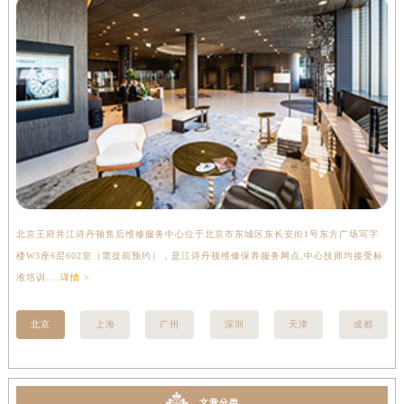
北京王府井江诗丹顿售后维修服务中心位于北京市东城区东长安街1号东方广场写字
上
楼W3座6层602室（需提前预约），是江诗丹顿维修保养服务网点,中心技师均接受标
写
准培训....
详情 >
受标
北京
上海
广州
深圳
天津
成都
文章分类