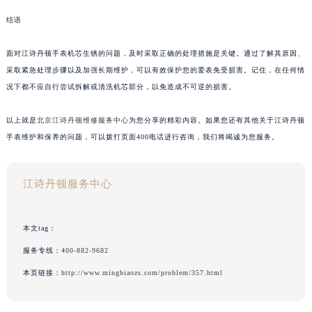
结语
面对江诗丹顿手表机芯生锈的问题，及时采取正确的处理措施是关键。通过了解其原因、
采取紧急处理步骤以及加强长期维护，可以有效保护您的爱表免受损害。记住，在任何情
况下都不应自行尝试拆解或清洗机芯部分，以免造成不可逆的损害。
以上就是
北京江诗丹顿维修服务中心
为您分享的精彩内容。如果您还有其他关于江诗丹顿
手表维护和保养的问题，可以拨打页面400电话进行咨询，我们将竭诚为您服务。
江诗丹顿服务中心
本文tag：
服务专线：
400-882-9682
本页链接：
http://www.mingbiaozs.com/problem/357.html