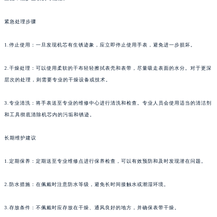
紧急处理步骤
1.停止使用：一旦发现机芯有生锈迹象，应立即停止使用手表，避免进一步损坏。
2.干燥处理：可以使用柔软的干布轻轻擦拭表壳和表带，尽量吸走表面的水分。对于更深
层次的处理，则需要专业的干燥设备或技术。
3.专业清洗：将手表送至专业的维修中心进行清洗和检查。专业人员会使用适当的清洁剂
和工具彻底清除机芯内的污垢和锈迹。
长期维护建议
1.定期保养：定期送至专业维修点进行保养检查，可以有效预防和及时发现潜在问题。
2.防水措施：在佩戴时注意防水等级，避免长时间接触水或潮湿环境。
3.存放条件：不佩戴时应存放在干燥、通风良好的地方，并确保表带干燥。