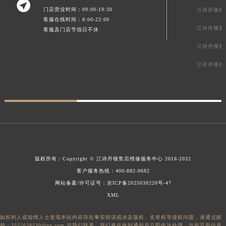

门店营业时间：09:00-19:30
江诗丹顿南
客服在线时间：8:00-22:00
江诗丹顿重
客服及门店节假日不休
江诗丹顿郑
江诗丹顿长
版权所有：
Copyright ©
江诗丹顿售后维修服务中心
2018-2032
客户服务热线：
400-882-9682
网站备案/许可证号：吉ICP备2025030220号-47
XML
如权利人或知情人士发现本站内容存在事实错误或涉及版权、名誉权等侵权问题，请通过邮
箱：2557628530@qq.com 与我们联系，我们将在收到通知后立即依法处理。当前页面信息