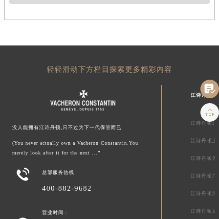
轻轻滑动下方栏目探索更多精彩内容

江诗丹顿中

江诗丹顿北
没人能拥有江诗丹顿,只不过为下一代保管而已
江诗丹顿上
(You never actually own a Vacheron Constantin.You
merely look after it for the next ...”
江诗丹顿天

总部服务热线
江诗丹顿广
400-882-9682
江诗丹顿深
江诗丹顿成
营业时间：