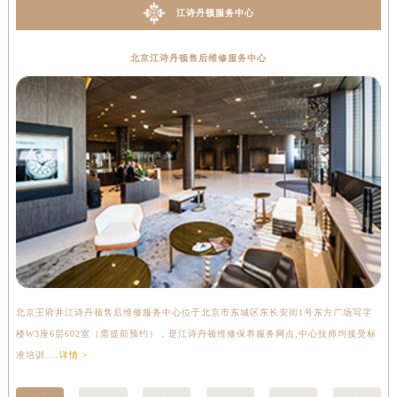
江诗丹顿服务中心
北京江诗丹顿售后维修服务中心
北京王府井江诗丹顿售后维修服务中心位于北京市东城区东长安街1号东方广场写字
上
楼W3座6层602室（需提前预约），是江诗丹顿维修保养服务网点,中心技师均接受标
写
准培训....
详情 >
受标