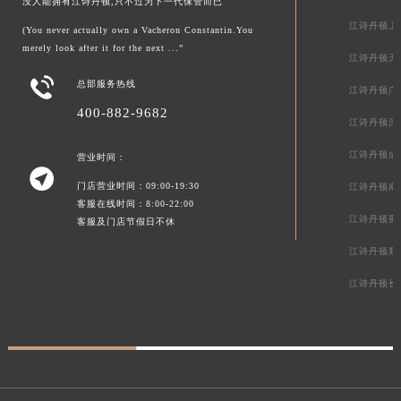
没人能拥有江诗丹顿,只不过为下一代保管而已
江诗丹顿上
(You never actually own a Vacheron Constantin.You
merely look after it for the next ...”
江诗丹顿天

总部服务热线
江诗丹顿广
400-882-9682
江诗丹顿深
江诗丹顿成
营业时间：

门店营业时间：09:00-19:30
江诗丹顿南
客服在线时间：8:00-22:00
江诗丹顿重
客服及门店节假日不休
江诗丹顿郑
江诗丹顿长