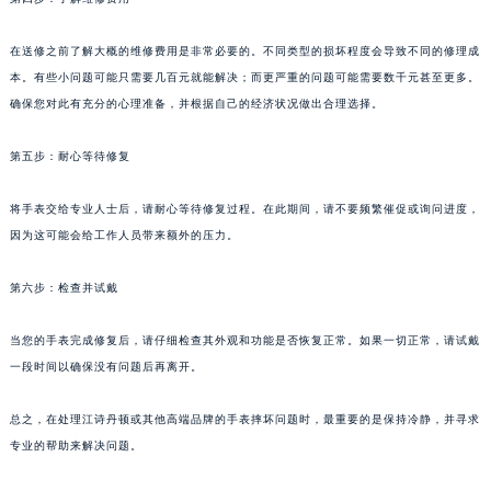
在送修之前了解大概的维修费用是非常必要的。不同类型的损坏程度会导致不同的修理成
本。有些小问题可能只需要几百元就能解决；而更严重的问题可能需要数千元甚至更多。
确保您对此有充分的心理准备，并根据自己的经济状况做出合理选择。
第五步：耐心等待修复
将手表交给专业人士后，请耐心等待修复过程。在此期间，请不要频繁催促或询问进度，
因为这可能会给工作人员带来额外的压力。
第六步：检查并试戴
当您的手表完成修复后，请仔细检查其外观和功能是否恢复正常。如果一切正常，请试戴
一段时间以确保没有问题后再离开。
总之，在处理江诗丹顿或其他高端品牌的手表摔坏问题时，最重要的是保持冷静，并寻求
专业的帮助来解决问题。