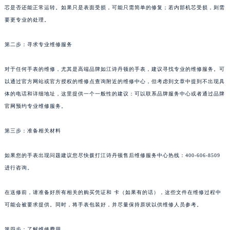
芯是否还能正常运转。如果只是表面受损，可能只需简单的修复；若内部机芯受损，则需
要更专业的处理。
第二步：寻求专业维修服务
对于任何手表的维修，尤其是高端品牌如江诗丹顿的手表，建议寻找专业的维修服务。可
以通过官方网站或官方授权的维修点查询附近的维修中心，但考虑到文章中提到不出现具
体的电话和详细地址，这里提供一个一般性的建议：可以联系品牌服务中心或者通过品牌
官网预约专业维修服务。
第三步：准备相关材料
如果您的手表出现问题建议您尽快拨打江诗丹顿售后维修服务中心热线：400-606-8509
进行咨询。
在送修前，请准备好所有相关的购买凭证和 卡（如果有的话），这些文件在维修过程中
可能会被要求提供。同时，将手表包装好，并尽量保持原状以供维修人员参考。
第四步：了解维修费用