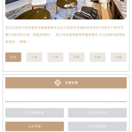
北京王府井江诗丹顿售后维修服务中心位于北京市东城区东长安街1号东方广场写字
上
楼W3座6层602室（需提前预约），是江诗丹顿维修保养服务网点,中心技师均接受标
写
准培训....
详情 >
受标
北京
上海
广州
深圳
天津
成都
文章分类
江诗丹顿维修
江诗丹顿保养
江诗丹顿
江诗丹顿新闻