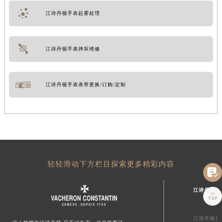
江诗丹顿手表起雾处理
江诗丹顿手表摔坏维修
江诗丹顿手表表带更换/订购/定制
轻轻滑动下方栏目探索更多精彩内容

江诗丹顿中

江诗丹顿北