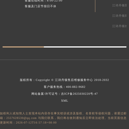
客服在线时间：8:00-22:00
江诗丹顿重
客服及门店节假日不休
江诗丹顿郑
江诗丹顿长
版权所有：
Copyright ©
江诗丹顿售后维修服务中心
2018-2032
客户服务热线：
400-882-9682
网站备案/许可证号：吉ICP备2025030220号-47
XML
如权利人或知情人士发现本站内容存在事实错误或涉及版权、名誉权等侵权问题，请通过邮
箱：2557628530@qq.com 与我们联系，我们将在收到通知后立即依法处理。当前页面信息
更新时间：2026-07-12T16:57:18+08:00