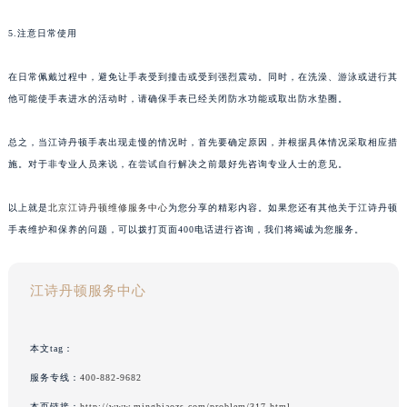
5.注意日常使用
在日常佩戴过程中，避免让手表受到撞击或受到强烈震动。同时，在洗澡、游泳或进行其
他可能使手表进水的活动时，请确保手表已经关闭防水功能或取出防水垫圈。
总之，当江诗丹顿手表出现走慢的情况时，首先要确定原因，并根据具体情况采取相应措
施。对于非专业人员来说，在尝试自行解决之前最好先咨询专业人士的意见。
以上就是
北京江诗丹顿维修服务中心
为您分享的精彩内容。如果您还有其他关于江诗丹顿
手表维护和保养的问题，可以拨打页面400电话进行咨询，我们将竭诚为您服务。
江诗丹顿服务中心
本文tag：
服务专线：
400-882-9682
本页链接：
http://www.mingbiaozs.com/problem/317.html