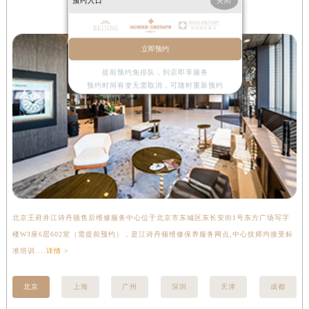
预约入口
关闭
北京江诗丹顿售后维修服务中心
立即预约
提前预约免排队，到店即享服务
预约时间有变无需取消，可随时重新预约
北京王府井江诗丹顿售后维修服务中心位于北京市东城区东长安街1号东方广场写字
上
楼W3座6层602室（需提前预约），是江诗丹顿维修保养服务网点,中心技师均接受标
写
准培训....
详情 >
受标
北京
上海
广州
深圳
天津
成都