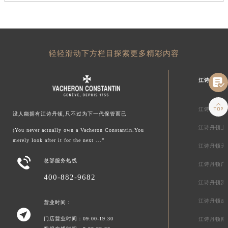
轻轻滑动下方栏目探索更多精彩内容

江诗丹顿中

江诗丹顿北
没人能拥有江诗丹顿,只不过为下一代保管而已
江诗丹顿上
(You never actually own a Vacheron Constantin.You
merely look after it for the next ...”
江诗丹顿天

总部服务热线
江诗丹顿广
400-882-9682
江诗丹顿深
江诗丹顿成
营业时间：

门店营业时间：09:00-19:30
江诗丹顿南