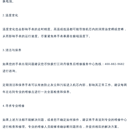
换电池。
2.温度变化
温度变化也会影响手表的走时精度。高温或低温都可能导致机芯内的润滑油变稠或变稀，
从而影响手表的运行速度。尽量避免将手表暴露在极端温度下。
3.清洁与保养
如果您的手表出现问题建议您尽快拨打江诗丹顿售后维修服务中心热线：400-882-9682
进行咨询。
定期清洁和保养手表可以有效防止灰尘和污垢进入机芯内部，影响其正常工作。建议每两
年左右到专业的维修点进行一次全面检查和保养。
4.寻求专业维修
如果上述方法都不能解决问题，或者您不确定如何操作，建议将手表送到专业的维修中心
进行检查和修理。专业的维修人员能够准确诊断问题所在，并提供相应的解决方案。