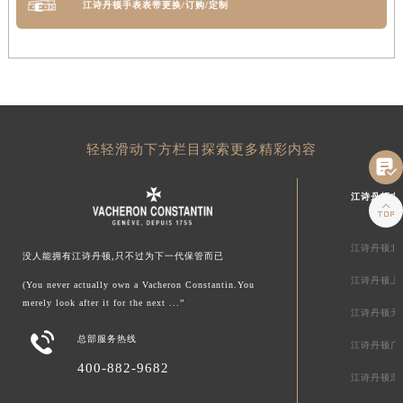
江诗丹顿手表表带更换/订购/定制
轻轻滑动下方栏目探索更多精彩内容

江诗丹顿中

江诗丹顿北
没人能拥有江诗丹顿,只不过为下一代保管而已
江诗丹顿上
(You never actually own a Vacheron Constantin.You
merely look after it for the next ...”
江诗丹顿天

总部服务热线
江诗丹顿广
400-882-9682
江诗丹顿深