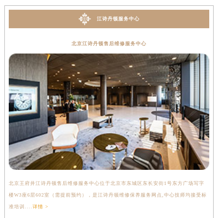
江诗丹顿服务中心
北京江诗丹顿售后维修服务中心
北京王府井江诗丹顿售后维修服务中心位于北京市东城区东长安街1号东方广场写字
上
楼W3座6层602室（需提前预约），是江诗丹顿维修保养服务网点,中心技师均接受标
写
准培训....
详情 >
受标