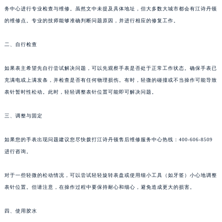
务中心进行专业检查与维修。虽然文中未提及具体地址，但大多数大城市都会有江诗丹顿
的维修点。专业的技师能够准确判断问题原因，并进行相应的修复工作。
二、自行检查
如果表主希望先自行尝试解决问题，可以先观察手表是否处于正常工作状态。确保手表已
充满电或上满发条，并检查是否有任何物理损伤。有时，轻微的碰撞或不当操作可能导致
表针暂时性松动。此时，轻轻调整表针位置可能即可解决问题。
三、调整与固定
如果您的手表出现问题建议您尽快拨打江诗丹顿售后维修服务中心热线：400-606-8509
进行咨询。
对于一些轻微的松动情况，可以尝试轻轻旋转表盘或使用细小工具（如牙签）小心地调整
表针位置。但请注意，在操作过程中要保持耐心和细心，避免造成更大的损害。
四、使用胶水