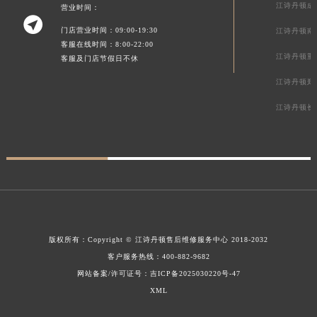
江诗丹顿成
营业时间：

门店营业时间：09:00-19:30
江诗丹顿南
客服在线时间：8:00-22:00
江诗丹顿重
客服及门店节假日不休
江诗丹顿郑
江诗丹顿长
版权所有：
Copyright ©
江诗丹顿售后维修服务中心
2018-2032
客户服务热线：
400-882-9682
网站备案/许可证号：吉ICP备2025030220号-47
XML