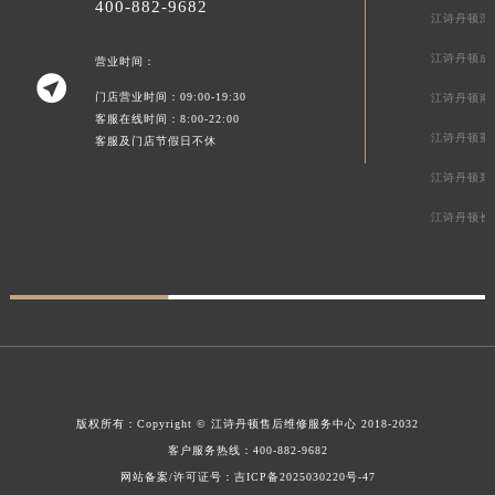
400-882-9682
江诗丹顿深
江诗丹顿成
营业时间：

门店营业时间：09:00-19:30
江诗丹顿南
客服在线时间：8:00-22:00
江诗丹顿重
客服及门店节假日不休
江诗丹顿郑
江诗丹顿长
版权所有：
Copyright ©
江诗丹顿售后维修服务中心
2018-2032
客户服务热线：
400-882-9682
网站备案/许可证号：吉ICP备2025030220号-47