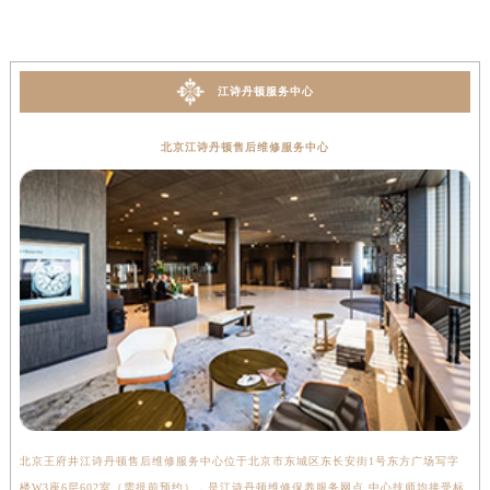
江诗丹顿服务中心
北京江诗丹顿售后维修服务中心
北京王府井江诗丹顿售后维修服务中心位于北京市东城区东长安街1号东方广场写字
上
楼W3座6层602室（需提前预约），是江诗丹顿维修保养服务网点,中心技师均接受标
写