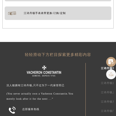
江诗丹顿手表表带更换/订购/定制
轻轻滑动下方栏目探索更多精彩内容

江诗丹顿中

江诗丹顿北
没人能拥有江诗丹顿,只不过为下一代保管而已
江诗丹顿上
(You never actually own a Vacheron Constantin.You
merely look after it for the next ...”
江诗丹顿天

总部服务热线
江诗丹顿广