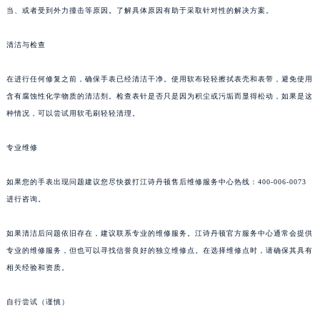
当、或者受到外力撞击等原因。了解具体原因有助于采取针对性的解决方案。
清洁与检查
在进行任何修复之前，确保手表已经清洁干净。使用软布轻轻擦拭表壳和表带，避免使用
含有腐蚀性化学物质的清洁剂。检查表针是否只是因为积尘或污垢而显得松动，如果是这
种情况，可以尝试用软毛刷轻轻清理。
专业维修
如果您的手表出现问题建议您尽快拨打江诗丹顿售后维修服务中心热线：400-006-0073
进行咨询。
如果清洁后问题依旧存在，建议联系专业的维修服务。江诗丹顿官方服务中心通常会提供
专业的维修服务，但也可以寻找信誉良好的独立维修点。在选择维修点时，请确保其具有
相关经验和资质。
自行尝试（谨慎）