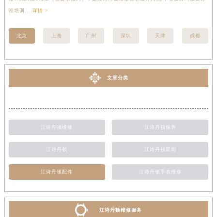
准培训....
详情 >
受标
北京
上海
广州
深圳
天津
成都
文章分类
江诗丹顿维修
江诗丹顿保养
江诗丹顿
江诗丹顿新闻
江诗丹顿配件
江诗丹顿手表维修
江诗丹顿维修服务