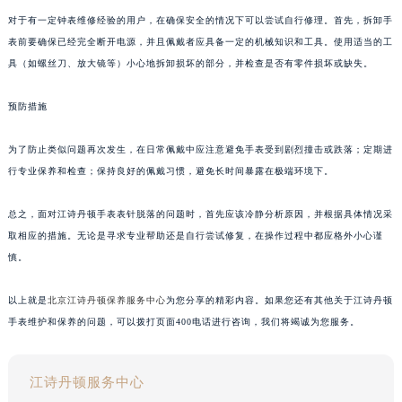
对于有一定钟表维修经验的用户，在确保安全的情况下可以尝试自行修理。首先，拆卸手
表前要确保已经完全断开电源，并且佩戴者应具备一定的机械知识和工具。使用适当的工
具（如螺丝刀、放大镜等）小心地拆卸损坏的部分，并检查是否有零件损坏或缺失。
预防措施
为了防止类似问题再次发生，在日常佩戴中应注意避免手表受到剧烈撞击或跌落；定期进
行专业保养和检查；保持良好的佩戴习惯，避免长时间暴露在极端环境下。
总之，面对江诗丹顿手表表针脱落的问题时，首先应该冷静分析原因，并根据具体情况采
取相应的措施。无论是寻求专业帮助还是自行尝试修复，在操作过程中都应格外小心谨
慎。
以上就是
北京江诗丹顿保养服务中心
为您分享的精彩内容。如果您还有其他关于江诗丹顿
手表维护和保养的问题，可以拨打页面400电话进行咨询，我们将竭诚为您服务。
江诗丹顿服务中心