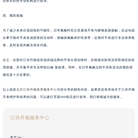
信誉良好的专业机构进行处理。
四、预防措施
为了减少未来出现划痕的可能性，日常佩戴时应注意避免手表与硬物直接接触；在运动或
从事可能对手表造成损害的活动时，请确保佩戴保护性表带；定期对手表进行专业保养检
查，及时发现并解决潜在问题。
总之，在面对江诗丹顿或其他高端品牌的手表出现划痕时，应根据实际情况采取相应的处
理措施，并尽量寻求专业帮助以确 复效果。同时，在日常佩戴过程中采取适当的预防措
施也是十分必要的。
以上就是
北京江诗丹顿保养服务中心
为您分享的精彩内容。如果您还有其他关于江诗丹顿
手表维护和保养的问题，可以拨打页面400电话进行咨询，我们将竭诚为您服务。
江诗丹顿服务中心
本文tag：