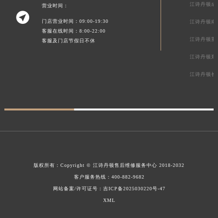
江诗丹顿成
营业时间：

门店营业时间：09:00-19:30
江诗丹顿南
客服在线时间：8:00-22:00
江诗丹顿重
客服及门店节假日不休
江诗丹顿郑
江诗丹顿长
版权所有：
Copyright ©
江诗丹顿售后维修服务中心
2018-2032
客户服务热线：
400-882-9682
网站备案/许可证号：吉ICP备2025030220号-47
XML