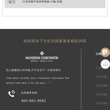
江诗丹顿手表表带更换/订购/定制
轻轻滑动下方栏目探索更多精彩内容

江诗丹顿中

江诗丹顿北
没人能拥有江诗丹顿,只不过为下一代保管而已
江诗丹顿上
(You never actually own a Vacheron Constantin.You
merely look after it for the next ...”
江诗丹顿天

总部服务热线
江诗丹顿广
400-882-9682
江诗丹顿深