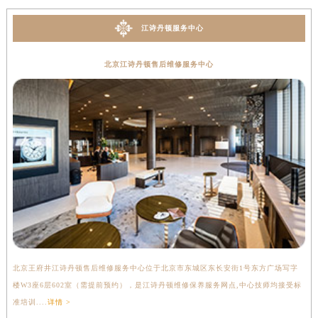
江诗丹顿服务中心
北京江诗丹顿售后维修服务中心
北京王府井江诗丹顿售后维修服务中心位于北京市东城区东长安街1号东方广场写字
上
楼W3座6层602室（需提前预约），是江诗丹顿维修保养服务网点,中心技师均接受标
写
准培训....
详情 >
受标