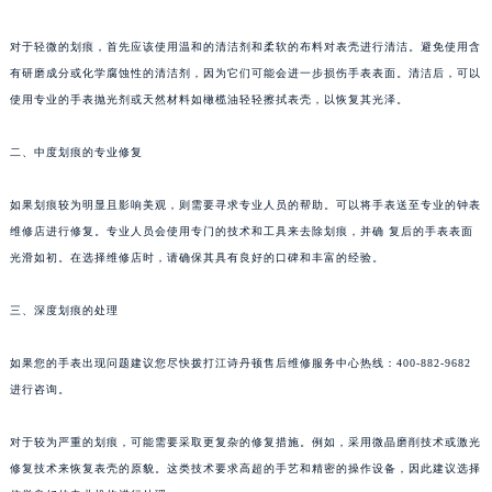
对于轻微的划痕，首先应该使用温和的清洁剂和柔软的布料对表壳进行清洁。避免使用含
有研磨成分或化学腐蚀性的清洁剂，因为它们可能会进一步损伤手表表面。清洁后，可以
使用专业的手表抛光剂或天然材料如橄榄油轻轻擦拭表壳，以恢复其光泽。
二、中度划痕的专业修复
如果划痕较为明显且影响美观，则需要寻求专业人员的帮助。可以将手表送至专业的钟表
维修店进行修复。专业人员会使用专门的技术和工具来去除划痕，并确 复后的手表表面
光滑如初。在选择维修店时，请确保其具有良好的口碑和丰富的经验。
三、深度划痕的处理
如果您的手表出现问题建议您尽快拨打江诗丹顿售后维修服务中心热线：400-882-9682
进行咨询。
对于较为严重的划痕，可能需要采取更复杂的修复措施。例如，采用微晶磨削技术或激光
修复技术来恢复表壳的原貌。这类技术要求高超的手艺和精密的操作设备，因此建议选择